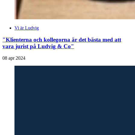
Vi är Ludvig
"Klienterna och kollegorna är det bästa med att
vara jurist på Ludvig & Co"
08 apr 2024