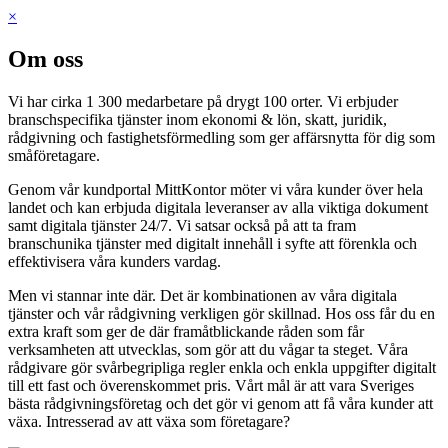
×
Om oss
Vi har cirka 1 300 medarbetare på drygt 100 orter. Vi erbjuder
branschspecifika tjänster inom ekonomi & lön, skatt, juridik,
rådgivning och fastighetsförmedling som ger affärsnytta för dig som
småföretagare.
Genom vår kundportal MittKontor möter vi våra kunder över hela
landet och kan erbjuda digitala leveranser av alla viktiga dokument
samt digitala tjänster 24/7. Vi satsar också på att ta fram
branschunika tjänster med digitalt innehåll i syfte att förenkla och
effektivisera våra kunders vardag.
Men vi stannar inte där. Det är kombinationen av våra digitala
tjänster och vår rådgivning verkligen gör skillnad. Hos oss får du en
extra kraft som ger de där framåtblickande råden som får
verksamheten att utvecklas, som gör att du vågar ta steget. Våra
rådgivare gör svårbegripliga regler enkla och enkla uppgifter digitalt
till ett fast och överenskommet pris. Vårt mål är att vara Sveriges
bästa rådgivningsföretag och det gör vi genom att få våra kunder att
växa. Intresserad av att växa som företagare?