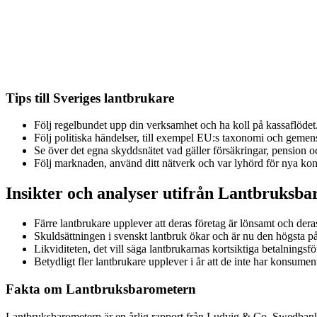
Tips till Sveriges lantbrukare
Följ regelbundet upp din verksamhet och ha koll på kassaflödet
Följ politiska händelser, till exempel EU:s taxonomi och gem
Se över det egna skyddsnätet vad gäller försäkringar, pension o
Följ marknaden, använd ditt nätverk och var lyhörd för nya kon
Insikter och analyser utifrån Lantbruksba
Färre lantbrukare upplever att deras företag är lönsamt och dera
Skuldsättningen i svenskt lantbruk ökar och är nu den högsta på 
Likviditeten, det vill säga lantbrukarnas kortsiktiga betalning
Betydligt fler lantbrukare upplever i år att de inte har konsumen
Fakta om Lantbruksbarometern
Lantbruksbarometern är en årlig rapport från Ludvig & Co, Swedbank