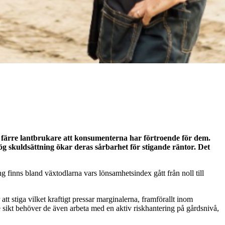
er färre lantbrukare att konsumenterna har förtroende för dem.
ög skuldsättning ökar deras sårbarhet för stigande räntor. Det
 finns bland växtodlarna vars lönsamhetsindex gått från noll till
t stiga vilket kraftigt pressar marginalerna, framförallt inom
e sikt behöver de även arbeta med en aktiv riskhantering på gårdsnivå,