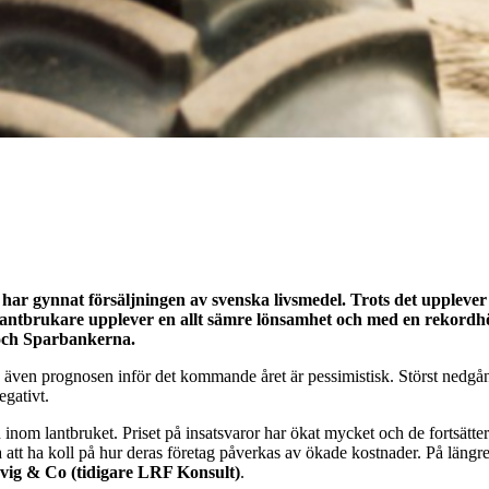
t har gynnat försäljningen av svenska livsmedel. Trots det upplev
tt lantbrukare upplever en allt sämre lönsamhet och med en rekordh
och Sparbankerna.
 även prognosen inför det kommande året är pessimistisk. Störst nedgång
gativt.
m lantbruket. Priset på insatsvaror har ökat mycket och de fortsätter at
a att ha koll på hur deras företag påverkas av ökade kostnader. På längr
vig & Co (tidigare LRF Konsult)
.