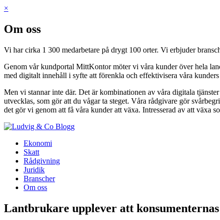
×
Om oss
Vi har cirka 1 300 medarbetare på drygt 100 orter. Vi erbjuder bransch
Genom vår kundportal MittKontor möter vi våra kunder över hela landet 
med digitalt innehåll i syfte att förenkla och effektivisera våra kunder
Men vi stannar inte där. Det är kombinationen av våra digitala tjänste
utvecklas, som gör att du vågar ta steget. Våra rådgivare gör svårbegri
det gör vi genom att få våra kunder att växa. Intresserad av att växa s
Blogg
Ekonomi
Skatt
Rådgivning
Juridik
Branscher
Om oss
Lantbrukare upplever att konsumenternas 