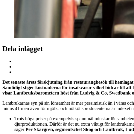
Dela inlägget
Det senaste årets förskjutning från restaurangbesök till hemlaga
Samtidigt stiger kostnaderna för insatsvaror vilket bidrar till a
visar Lantbruksbarometern höst från Ludvig & Co, Swedbank 
Lantbrukarnas syn på sin lönsamhet är mer pessimistisk än i våras och
minus 41 men även för mjölk- och nötköttsproducenterna är indexet ne
Trots höga priser på exempelvis spannmål minskar lönsamheten ino
djurproduktionen. Därför är det nu extra viktigt för lantbrukarn
säger
Per Skargren, segmentschef Skog och Lantbruk, Lud