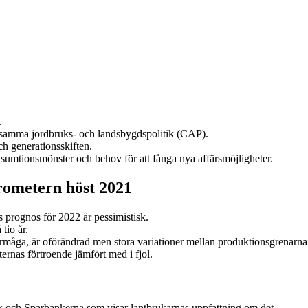
.
ensamma jordbruks- och landsbygdspolitik (CAP).
ch generationsskiften.
sumtionsmönster och behov för att fånga nya affärsmöjligheter.
rometern höst 2021
s prognos för 2022 är pessimistisk.
tio år.
sförmåga, är oförändrad men stora variationer mellan produktionsgrenarna
ternas förtroende jämfört med i fjol.
 och Sparbankerna som visar lantbrukarnas uppfattning om det