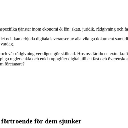
specifika tjänster inom ekonomi & lön, skatt, juridik, rådgivning och f
och kan erbjuda digitala leveranser av alla viktiga dokument samt digit
s vardag.
r och vår rådgivning verkligen gör skillnad. Hos oss får du en extra kr
pliga regler enkla och enkla uppgifter digitalt till ett fast och överens
om företagare?
förtroende för dem sjunker