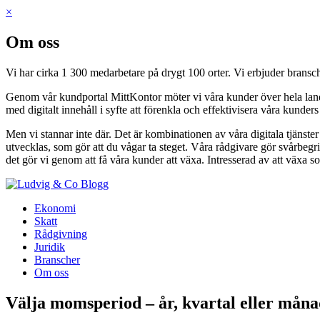
×
Om oss
Vi har cirka 1 300 medarbetare på drygt 100 orter. Vi erbjuder bransch
Genom vår kundportal MittKontor möter vi våra kunder över hela landet 
med digitalt innehåll i syfte att förenkla och effektivisera våra kunder
Men vi stannar inte där. Det är kombinationen av våra digitala tjänste
utvecklas, som gör att du vågar ta steget. Våra rådgivare gör svårbegri
det gör vi genom att få våra kunder att växa. Intresserad av att växa s
Blogg
Ekonomi
Skatt
Rådgivning
Juridik
Branscher
Om oss
Välja momsperiod – år, kvartal eller mån