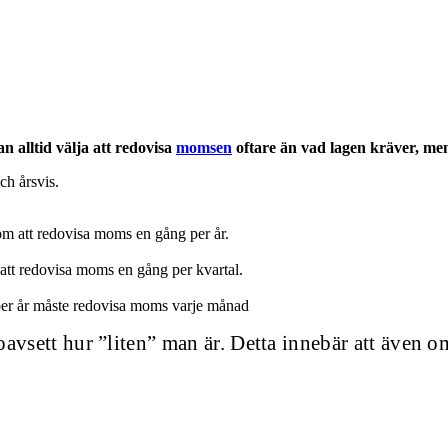
 alltid välja att
redovisa
momsen
oftare än vad lagen kräver, men
ch årsvis.
om att redovisa moms en gång per år.
 att redovisa moms en gång per kvartal.
per år måste redovisa moms varje månad
e, oavsett hur ”liten” man är. Detta innebär att äve