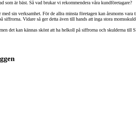
 vad som är bäst. Så vad brukar vi rekommendera våra kundföretagare?
ar med sin verksamhet. För de allra minsta företagen kan årsmoms vara til
på siffrorna. Vidare så ger detta även till hands att inga stora momsskul
men det kan kännas skönt att ha helkoll på siffrorna och skulderna till
oggen