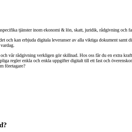
specifika tjänster inom ekonomi & lön, skatt, juridik, rådgivning och f
och kan erbjuda digitala leveranser av alla viktiga dokument samt digit
s vardag.
r och vår rådgivning verkligen gör skillnad. Hos oss får du en extra kr
pliga regler enkla och enkla uppgifter digitalt till ett fast och överens
om företagare?
ad?