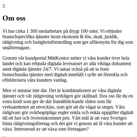
×
Om oss
Vi har cirka 1 300 medarbetare på drygt 100 orter. Vi erbjuder
branschspecifika tjänster inom ekonomi & lön, skatt, juridik,
rådgivning och fastighetsförmedling som ger affärsnytta för dig som
småföretagare.
Genom vår kundportal MittKontor möter vi våra kunder över hela
landet och kan erbjuda digitala leveranser av alla viktiga dokument
samt digitala tjänster 24/7. Vi satsar också på att ta fram
branschunika tjänster med digitalt innehåll i syfte att förenkla och
effektivisera våra kunders vardag.
Men vi stannar inte där. Det är kombinationen av våra digitala
tjänster och vår rådgivning verkligen gör skillnad. Hos oss får du en
extra kraft som ger de där framåtblickande råden som får
verksamheten att utvecklas, som gör att du vågar ta steget. Våra
rådgivare gör svårbegripliga regler enkla och enkla uppgifter digitalt
till ett fast och överenskommet pris. Vårt mål är att vara Sveriges
bästa rådgivningsföretag och det gör vi genom att få våra kunder att
växa. Intresserad av att växa som företagare?