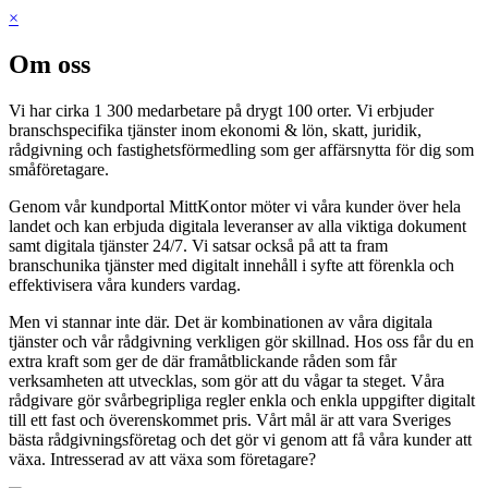
×
Om oss
Vi har cirka 1 300 medarbetare på drygt 100 orter. Vi erbjuder
branschspecifika tjänster inom ekonomi & lön, skatt, juridik,
rådgivning och fastighetsförmedling som ger affärsnytta för dig som
småföretagare.
Genom vår kundportal MittKontor möter vi våra kunder över hela
landet och kan erbjuda digitala leveranser av alla viktiga dokument
samt digitala tjänster 24/7. Vi satsar också på att ta fram
branschunika tjänster med digitalt innehåll i syfte att förenkla och
effektivisera våra kunders vardag.
Men vi stannar inte där. Det är kombinationen av våra digitala
tjänster och vår rådgivning verkligen gör skillnad. Hos oss får du en
extra kraft som ger de där framåtblickande råden som får
verksamheten att utvecklas, som gör att du vågar ta steget. Våra
rådgivare gör svårbegripliga regler enkla och enkla uppgifter digitalt
till ett fast och överenskommet pris. Vårt mål är att vara Sveriges
bästa rådgivningsföretag och det gör vi genom att få våra kunder att
växa. Intresserad av att växa som företagare?