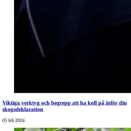
Viktiga verktyg och begrepp att ha koll på inför din
skogsdeklaration
05 feb 2024