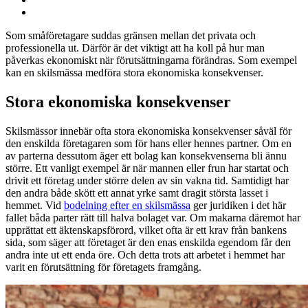
Som småföretagare suddas gränsen mellan det privata och
professionella ut. Därför är det viktigt att ha koll på hur man
påverkas ekonomiskt när förutsättningarna förändras. Som exempel
kan en skilsmässa medföra stora ekonomiska konsekvenser.
Stora ekonomiska konsekvenser
Skilsmässor innebär ofta stora ekonomiska konsekvenser såväl för
den enskilda företagaren som för hans eller hennes partner. Om en
av parterna dessutom äger ett bolag kan konsekvenserna bli ännu
större. Ett vanligt exempel är när mannen eller frun har startat och
drivit ett företag under större delen av sin vakna tid. Samtidigt har
den andra både skött ett annat yrke samt dragit största lasset i
hemmet. Vid
bodelning efter en skilsmässa
ger juridiken i det här
fallet båda parter rätt till halva bolaget var. Om makarna däremot har
upprättat ett äktenskapsförord, vilket ofta är ett krav från bankens
sida, som säger att företaget är den enas enskilda egendom får den
andra inte ut ett enda öre. Och detta trots att arbetet i hemmet har
varit en förutsättning för företagets framgång.