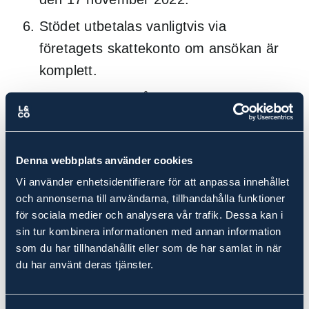
Stödet utbetalas vanligtvis via
företagets skattekonto om ansökan är
komplett.
Företag som ingår i en
intressegemenskap måste ansöka
samtidigt.
Denna webbplats använder cookies
Ett företag kan maximalt få 20 miljoner
Vi använder enhetsidentifierare för att anpassa innehållet
kronor. Om företaget är verksamt inom
och annonserna till användarna, tillhandahålla funktioner
primärproduktion av jordbruksprodukter
för sociala medier och analysera vår trafik. Dessa kan i
sin tur kombinera informationen med annan information
eller inom fiskeri- och
som du har tillhandahållit eller som de har samlat in när
vattenbrukssektorerna gäller särskilda
du har använt deras tjänster.
takbelopp.
Vid beviljat elstöd ska detta vanligtvis