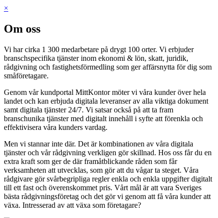
×
Om oss
Vi har cirka 1 300 medarbetare på drygt 100 orter. Vi erbjuder
branschspecifika tjänster inom ekonomi & lön, skatt, juridik,
rådgivning och fastighetsförmedling som ger affärsnytta för dig som
småföretagare.
Genom vår kundportal MittKontor möter vi våra kunder över hela
landet och kan erbjuda digitala leveranser av alla viktiga dokument
samt digitala tjänster 24/7. Vi satsar också på att ta fram
branschunika tjänster med digitalt innehåll i syfte att förenkla och
effektivisera våra kunders vardag.
Men vi stannar inte där. Det är kombinationen av våra digitala
tjänster och vår rådgivning verkligen gör skillnad. Hos oss får du en
extra kraft som ger de där framåtblickande råden som får
verksamheten att utvecklas, som gör att du vågar ta steget. Våra
rådgivare gör svårbegripliga regler enkla och enkla uppgifter digitalt
till ett fast och överenskommet pris. Vårt mål är att vara Sveriges
bästa rådgivningsföretag och det gör vi genom att få våra kunder att
växa. Intresserad av att växa som företagare?