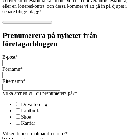
Utöver kundreskontra kan man även ha en leverantörsreskontra,
eller en lönereskontra, och dessa kommer vi att gå in på djupet i
senare blogginlägg!
Prenumerera på nyheter från
företagarbloggen
E-post
*
Förnamn
*
Efternamn
*
Vilka ämnen vill du prenumerera på?
*
Driva företag
Lantbruk
Skog
Karriär
Vilken bransch jobbar du inom?
*