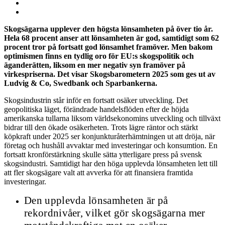
Skogsägarna upplever den högsta lönsamheten på över tio år.
Hela 68 procent anser att lönsamheten är god, samtidigt som 62
procent tror på fortsatt god lönsamhet framöver. Men bakom
optimismen finns en tydlig oro för EU:s skogspolitik och
äganderätten, liksom en mer negativ syn framöver på
virkespriserna. Det visar Skogsbarometern 2025 som ges ut av
Ludvig & Co, Swedbank och Sparbankerna.
Skogsindustrin står inför en fortsatt osäker utveckling. Det
geopolitiska läget, förändrade handelsflöden efter de höjda
amerikanska tullarna liksom världsekonomins utveckling och tillväxt
bidrar till den ökade osäkerheten. Trots lägre räntor och stärkt
köpkraft under 2025 ser konjunkturåterhämtningen ut att dröja, när
företag och hushåll avvaktar med investeringar och konsumtion. En
fortsatt kronförstärkning skulle sätta ytterligare press på svensk
skogsindustri. Samtidigt har den höga upplevda lönsamheten lett till
att fler skogsägare valt att avverka för att finansiera framtida
investeringar.
Den upplevda lönsamheten är på
rekordnivåer, vilket gör skogsägarna mer