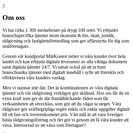
×
Om oss
Vi har cirka 1 300 medarbetare på drygt 100 orter. Vi erbjuder
branschspecifika tjänster inom ekonomi & lön, skatt, juridik,
rådgivning och fastighetsförmedling som ger affärsnytta för dig som
småföretagare.
Genom vår kundportal MittKontor möter vi våra kunder över hela
landet och kan erbjuda digitala leveranser av alla viktiga dokument
samt digitala tjänster 24/7. Vi satsar också på att ta fram
branschunika tjänster med digitalt innehåll i syfte att förenkla och
effektivisera våra kunders vardag.
Men vi stannar inte där. Det är kombinationen av våra digitala
tjänster och vår rådgivning verkligen gör skillnad. Hos oss får du en
extra kraft som ger de där framåtblickande råden som får
verksamheten att utvecklas, som gör att du vågar ta steget. Våra
rådgivare gör svårbegripliga regler enkla och enkla uppgifter digitalt
till ett fast och överenskommet pris. Vårt mål är att vara Sveriges
bästa rådgivningsföretag och det gör vi genom att få våra kunder att
växa. Intresserad av att växa som företagare?