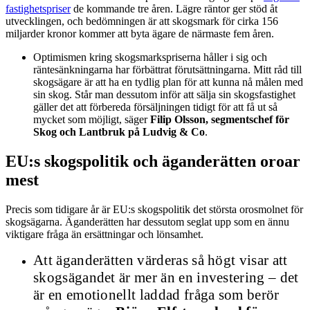
fastighetspriser
de kommande tre åren. Lägre räntor ger stöd åt
utvecklingen, och bedömningen är att skogsmark för cirka 156
miljarder kronor kommer att byta ägare de närmaste fem åren.
Optimismen kring skogsmarkspriserna håller i sig och
räntesänkningarna har förbättrat förutsättningarna. Mitt råd till
skogsägare är att ha en tydlig plan för att kunna nå målen med
sin skog. Står man dessutom inför att sälja sin skogsfastighet
gäller det att förbereda försäljningen tidigt för att få ut så
mycket som möjligt, säger
Filip Olsson, segmentschef för
Skog och Lantbruk på Ludvig & Co
.
EU:s skogspolitik och äganderätten oroar
mest
Precis som tidigare år är EU:s skogspolitik det största orosmolnet för
skogsägarna. Äganderätten har dessutom seglat upp som en ännu
viktigare fråga än ersättningar och lönsamhet.
Att äganderätten värderas så högt visar att
skogsägandet är mer än en investering – det
är en emotionellt laddad fråga som berör