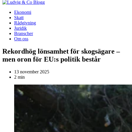
Blogg
Ekonomi
Skatt
Rådgivning
Juridik
Branscher
Om oss
Rekordhög lönsamhet för skogsägare –
men oron för EU:s politik består
13 november 2025
2 min