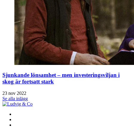
Sjunkande lönsamhet – men investeringsviljan i
skog är fortsatt stark
23 nov 2022
Se alla inlägg