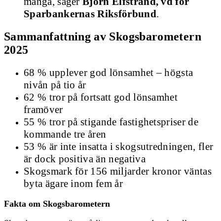
många, säger
Björn Elfstrand, vd för
Sparbankernas Riksförbund
.
Sammanfattning av Skogsbarometern
2025
68 % upplever god lönsamhet – högsta
nivån på tio år
62 % tror på fortsatt god lönsamhet
framöver
55 % tror på stigande fastighetspriser de
kommande tre åren
53 % är inte insatta i skogsutredningen, fler
är dock positiva än negativa
Skogsmark för 156 miljarder kronor väntas
byta ägare inom fem år
Fakta om Skogsbarometern