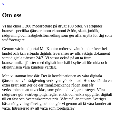
×
Om oss
Vi har cirka 1 300 medarbetare på drygt 100 orter. Vi erbjuder
branschspecifika tjänster inom ekonomi & lön, skatt, juridik,
rådgivning och fastighetsförmedling som ger affärsnytta för dig som
småföretagare.
Genom vår kundportal MittKontor möter vi våra kunder över hela
landet och kan erbjuda digitala leveranser av alla viktiga dokument
samt digitala tjänster 24/7. Vi satsar också på att ta fram
branschunika tjänster med digitalt innehåll i syfte att förenkla och
effektivisera våra kunders vardag.
Men vi stannar inte där. Det är kombinationen av våra digitala
tjänster och vår rådgivning verkligen gör skillnad. Hos oss får du en
extra kraft som ger de där framåtblickande råden som får
verksamheten att utvecklas, som gör att du vågar ta steget. Våra
rådgivare gör svårbegripliga regler enkla och enkla uppgifter digitalt
till ett fast och överenskommet pris. Vårt mål är att vara Sveriges
bästa rådgivningsföretag och det gör vi genom att få våra kunder att
växa. Intresserad av att växa som företagare?