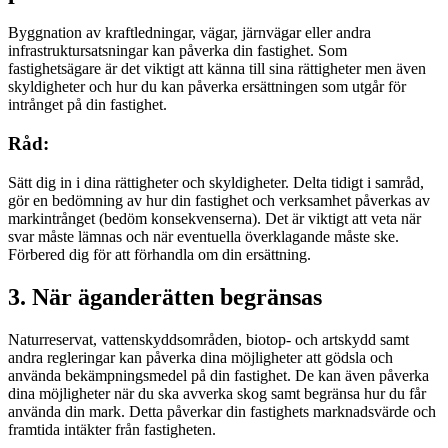
Byggnation av kraftledningar, vägar, järnvägar eller andra
infrastruktursatsningar kan påverka din fastighet. Som
fastighetsägare är det viktigt att känna till sina rättigheter men även
skyldigheter och hur du kan påverka ersättningen som utgår för
intrånget på din fastighet.
Råd:
Sätt dig in i dina rättigheter och skyldigheter. Delta tidigt i samråd,
gör en bedömning av hur din fastighet och verksamhet påverkas av
markintrånget (bedöm konsekvenserna). Det är viktigt att veta när
svar måste lämnas och när eventuella överklagande måste ske.
Förbered dig för att förhandla om din ersättning.
3. När äganderätten begränsas
Naturreservat, vattenskyddsområden, biotop- och artskydd samt
andra regleringar kan påverka dina möjligheter att gödsla och
använda bekämpningsmedel på din fastighet. De kan även påverka
dina möjligheter när du ska avverka skog samt begränsa hur du får
använda din mark. Detta påverkar din fastighets marknadsvärde och
framtida intäkter från fastigheten.