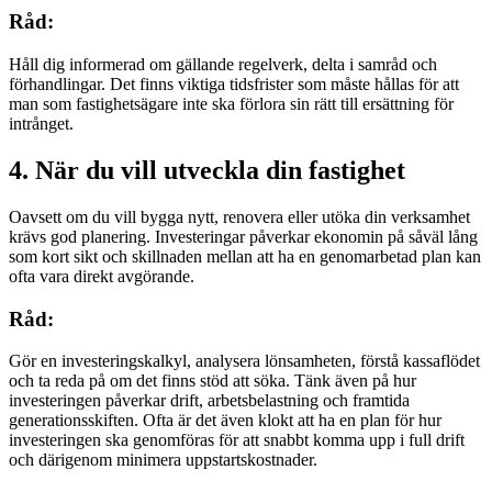
Råd:
Håll dig informerad om gällande regelverk, delta i samråd och
förhandlingar. Det finns viktiga tidsfrister som måste hållas för att
man som fastighetsägare inte ska förlora sin rätt till ersättning för
intrånget.
4. När du vill utveckla din fastighet
Oavsett om du vill bygga nytt, renovera eller utöka din verksamhet
krävs god planering. Investeringar påverkar ekonomin på såväl lång
som kort sikt och skillnaden mellan att ha en genomarbetad plan kan
ofta vara direkt avgörande.
Råd:
Gör en investeringskalkyl, analysera lönsamheten, förstå kassaflödet
och ta reda på om det finns stöd att söka. Tänk även på hur
investeringen påverkar drift, arbetsbelastning och framtida
generationsskiften. Ofta är det även klokt att ha en plan för hur
investeringen ska genomföras för att snabbt komma upp i full drift
och därigenom minimera uppstartskostnader.