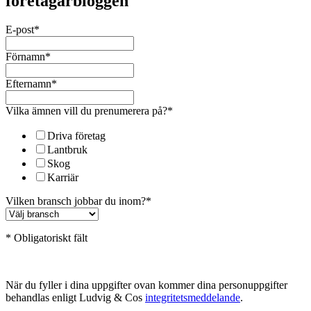
företagarbloggen
E-post
*
Förnamn
*
Efternamn
*
Vilka ämnen vill du prenumerera på?
*
Driva företag
Lantbruk
Skog
Karriär
Vilken bransch jobbar du inom?
*
* Obligatoriskt fält
När du fyller i dina uppgifter ovan kommer dina personuppgifter
behandlas enligt Ludvig & Cos
integritetsmeddelande
.