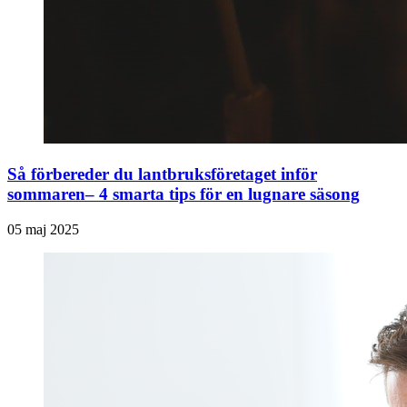
Så förbereder du lantbruksföretaget inför
sommaren– 4 smarta tips för en lugnare säsong
05 maj 2025