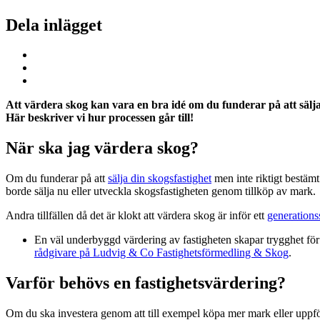
Dela inlägget
Att värdera skog kan vara en bra idé om du funderar på att sälja,
Här beskriver vi hur processen går till!
När ska jag värdera skog?
Om du funderar på att
sälja din skogsfastighet
men inte riktigt bestämt
borde sälja nu eller utveckla skogsfastigheten genom tillköp av mark
Andra tillfällen då det är klokt att värdera skog är inför ett
generations
E
n väl underbyggd värdering av fastigheten skapar trygghet för 
rådgivare på Ludvig & Co Fastighetsförmedling & Skog
.
Varför behövs en fastighetsvärdering?
Om du ska investera genom att till exempel köpa mer mark eller uppf