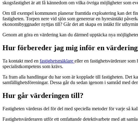
skogsfastighet är att få kännedom om vilka övriga möjligheter som eve
Om till exempel kommunen planerar framtida exploatering kan det finna
fastigheten. Torpen nere vid sjön som genererar en hyresintäkt påverk
ekonomibyggnader nyttjas till? Går det att skapa en intäkt för uthyrni
Genom att göra en värdering kan du därmed upptäcka nya möjligheter s
Hur förbereder jag mig inför en värderin
Ta kontakt med en
fastighetsmäklare
eller en fastighetsvärderare som 
specialistkompetens som krävs.
Ta fram alla handlingar du har som är kopplade till fastigheten. Det k
samfällighetsföreningar. Dessa går du sedan igenom i samråd med den d
Hur går värderingen till?
Fastigheten värderas del för del med speciella metoder för varje så ka
Fastighetsvärderaren utför ett omfattande detektivarbete med att samla