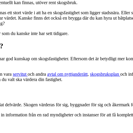
ntuellt kan finnas, utöver rent skogsbruk.
s ett stort värde i att ha en skogsfastighet som ligger stadsnära. Elle
ar värdet. Kanske finns det också en brygga där du kan hyra ut båtplats
ng?
om du kanske inte har sett tidigare.
g?
har god kunskap om skogsfastigheter. Eftersom det är betydligt mer komple
an vara
servitut
och andra
avtal om nyttjanderätt
,
skogsbruksplan
och in
u valt ska värdera din fastighet.
llat delvärde. Skogen värderas för sig, byggnader för sig och åkermark fö
 in information från en rad myndigheter och instanser för att få komplet