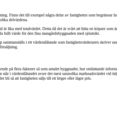
kning. Finns det till exempel några delar av fastigheten som begränsar f
olika delvärdena.
 är lika med totalvärdet. Detta då det är svårt att hitta en köpare som är
tala fullt värde för den fina mangårdsbyggnaden med sjöutsikt.
p sammanställs i ett värdeutlåtande som fastighetsvärderaren skriver unde
försäljning.
eroende på flera faktorer så som antalet byggnader, hur omfattande info
om står i värdeutlåtandet avser det mest sannolika marknadsvärdet vid t
bli så att fastigheten säljs till ett högre eller lägre pris.