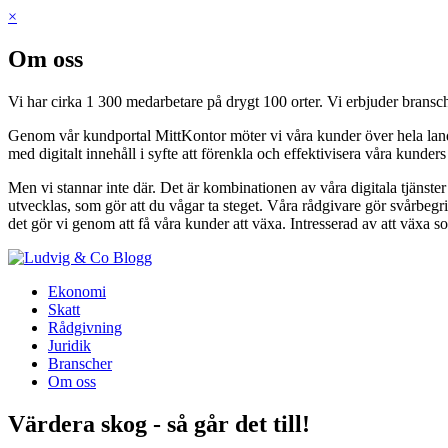
×
Om oss
Vi har cirka 1 300 medarbetare på drygt 100 orter. Vi erbjuder bransch
Genom vår kundportal MittKontor möter vi våra kunder över hela landet 
med digitalt innehåll i syfte att förenkla och effektivisera våra kunder
Men vi stannar inte där. Det är kombinationen av våra digitala tjänste
utvecklas, som gör att du vågar ta steget. Våra rådgivare gör svårbegri
det gör vi genom att få våra kunder att växa. Intresserad av att växa s
Blogg
Ekonomi
Skatt
Rådgivning
Juridik
Branscher
Om oss
Värdera skog - så går det till!