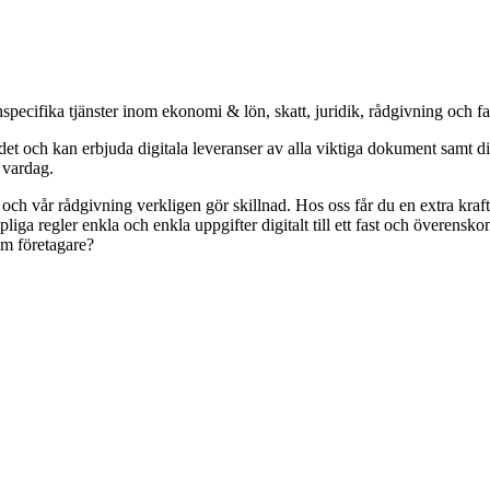
specifika tjänster inom ekonomi & lön, skatt, juridik, rådgivning och f
och kan erbjuda digitala leveranser av alla viktiga dokument samt digit
s vardag.
r och vår rådgivning verkligen gör skillnad. Hos oss får du en extra kr
pliga regler enkla och enkla uppgifter digitalt till ett fast och överens
om företagare?