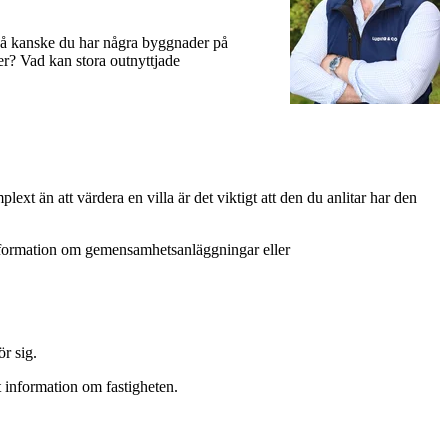
r så kanske du har några byggnader på
er? Vad kan stora outnyttjade
xt än att värdera en villa är det viktigt att den du anlitar har den
formation om gemensamhetsanläggningar eller
r sig.
t information om fastigheten.