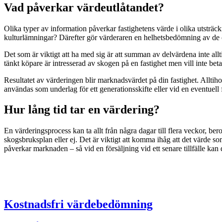
Vad påverkar värdeutlåtandet?
Olika typer av information påverkar fastighetens värde i olika utsträc
kulturlämningar? Därefter gör värderaren en helhetsbedömning av de 
Det som är viktigt att ha med sig är att summan av delvärdena inte alltid
tänkt köpare är intresserad av skogen på en fastighet men vill inte be
Resultatet av värderingen blir marknadsvärdet på din fastighet. Alltiho
användas som underlag för ett generationsskifte eller vid en eventuell 
Hur lång tid tar en värdering?
En värderingsprocess kan ta allt från några dagar till flera veckor, b
skogsbruksplan eller ej. Det är viktigt att komma ihåg att det värde s
påverkar marknaden – så vid en försäljning vid ett senare tillfälle kan det 