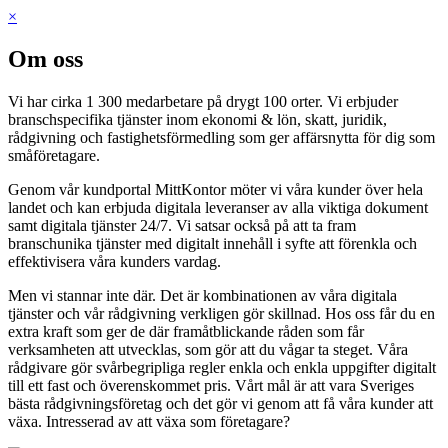
×
Om oss
Vi har cirka 1 300 medarbetare på drygt 100 orter. Vi erbjuder
branschspecifika tjänster inom ekonomi & lön, skatt, juridik,
rådgivning och fastighetsförmedling som ger affärsnytta för dig som
småföretagare.
Genom vår kundportal MittKontor möter vi våra kunder över hela
landet och kan erbjuda digitala leveranser av alla viktiga dokument
samt digitala tjänster 24/7. Vi satsar också på att ta fram
branschunika tjänster med digitalt innehåll i syfte att förenkla och
effektivisera våra kunders vardag.
Men vi stannar inte där. Det är kombinationen av våra digitala
tjänster och vår rådgivning verkligen gör skillnad. Hos oss får du en
extra kraft som ger de där framåtblickande råden som får
verksamheten att utvecklas, som gör att du vågar ta steget. Våra
rådgivare gör svårbegripliga regler enkla och enkla uppgifter digitalt
till ett fast och överenskommet pris. Vårt mål är att vara Sveriges
bästa rådgivningsföretag och det gör vi genom att få våra kunder att
växa. Intresserad av att växa som företagare?