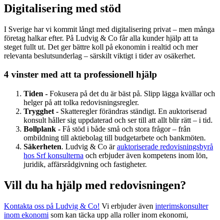
Digitalisering med stöd
I Sverige har vi kommit långt med digitalisering privat – men många
företag halkar efter. På Ludvig & Co får alla kunder hjälp att ta
steget fullt ut. Det ger bättre koll på ekonomin i realtid och mer
relevanta beslutsunderlag – särskilt viktigt i tider av osäkerhet.
4 vinster med att ta professionell hjälp
Tiden -
Fokusera på det du är bäst på. Slipp lägga kvällar och
helger på att tolka redovisningsregler.
Trygghet -
Skatteregler förändras ständigt. En auktoriserad
konsult håller sig uppdaterad och ser till att allt blir rätt – i tid.
Bollplank -
Få stöd i både små och stora frågor – från
ombildning till aktiebolag till budgetarbete och bankmöten.
Säkerheten
. Ludvig & Co är
auktoriserade redovisningsbyrå
hos Srf konsulterna
och erbjuder även kompetens inom lön,
juridik, affärsrådgivning och fastigheter.
Vill du ha hjälp med redovisningen?
Kontakta oss på Ludvig & Co!
Vi erbjuder även
interimskonsulter
inom ekonomi
som kan täcka upp alla roller inom ekonomi,