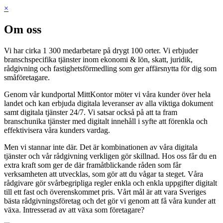
×
Om oss
Vi har cirka 1 300 medarbetare på drygt 100 orter. Vi erbjuder
branschspecifika tjänster inom ekonomi & lön, skatt, juridik,
rådgivning och fastighetsförmedling som ger affärsnytta för dig som
småföretagare.
Genom vår kundportal MittKontor möter vi våra kunder över hela
landet och kan erbjuda digitala leveranser av alla viktiga dokument
samt digitala tjänster 24/7. Vi satsar också på att ta fram
branschunika tjänster med digitalt innehåll i syfte att förenkla och
effektivisera våra kunders vardag.
Men vi stannar inte där. Det är kombinationen av våra digitala
tjänster och vår rådgivning verkligen gör skillnad. Hos oss får du en
extra kraft som ger de där framåtblickande råden som får
verksamheten att utvecklas, som gör att du vågar ta steget. Våra
rådgivare gör svårbegripliga regler enkla och enkla uppgifter digitalt
till ett fast och överenskommet pris. Vårt mål är att vara Sveriges
bästa rådgivningsföretag och det gör vi genom att få våra kunder att
växa. Intresserad av att växa som företagare?