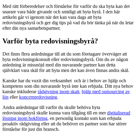
Med rätt förberedelser och förståelse för varför du ska byta kan det
snarare vara både givande och smidigt att byta byrå. I den här
artikeln går vi igenom när det kan vara dags att byta
redovisningsbyrå och ger dig tips på vad du bör tänka på när du letar
efter din nya samarbetspartner.
Varför byta redovisningsbyrå?
Det finns flera anledningar till att du som företagare överväger att
byta redovisningskonsult eller redovisningsbyrå. Om du av någon
anledning är missnöjd med din nuvarande partner kan detta
självklart vara skäl för att byta men det kan även finnas andra skäl.
Kanske har du vuxit din verksamhet och är i behov av hjälp och
kompetens som din nuvarande byrå inte kan erbjuda. Ditt nya behov
kanske inkluderar
rådgivning inom skatt
,
hjälp med outsourcing av
lön
eller
koncernredovisning
.
Andra anledningar till varför du skulle behöva byta
redovisningsbyrå skulle kunna vara tillgång till en mer
digitaliserad
lösning inom bokföring
, en personlig kontakt som kan erbjuda
proaktiv rådgivning eller att du behöver en partner som har större
förståelse för just din bransch.