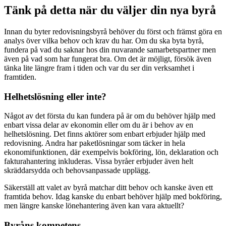
Tänk på detta när du väljer din nya byrå
Innan du byter redovisningsbyrå behöver du först och främst göra en
analys över vilka behov och krav du har. Om du ska byta byrå,
fundera på vad du saknar hos din nuvarande samarbetspartner men
även på vad som har fungerat bra. Om det är möjligt, försök även
tänka lite längre fram i tiden och var du ser din verksamhet i
framtiden.
Helhetslösning eller inte?
Något av det första du kan fundera på är om du behöver hjälp med
enbart vissa delar av ekonomin eller om du är i behov av en
helhetslösning. Det finns aktörer som enbart erbjuder hjälp med
redovisning. Andra har paketlösningar som täcker in hela
ekonomifunktionen, där exempelvis bokföring, lön, deklaration och
fakturahantering inkluderas. Vissa byråer erbjuder även helt
skräddarsydda och behovsanpassade upplägg.
Säkerställ att valet av byrå matchar ditt behov och kanske även ett
framtida behov. Idag kanske du enbart behöver hjälp med bokföring,
men längre kanske lönehantering även kan vara aktuellt?
Byråns kompetens