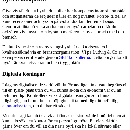
Givetvis vill du att byrån du anlitar har kompetens inom sitt område
och att tjänsterna de erbjuder håller en hög kvalitet. Försök ta del av
kundrecensioner och lyssna på vad andra kunder har att säga.
Genom att titta på vilka andra kunder byrån arbetar med får du
också en viss insyn i om byrån har erfarenhet av att arbeta med din
bransch.
Ett bra kvitto är om redovisningsbyrån är auktoriserad och
kvalitetssäkrad via en branschorganisation. Vi på Ludvig & Co är
exempelvis certifierade genom
SRF konsulterna
. Detta borgar för att
byrån är kvalitetssäkrad och en trygg aktör.
Digitala lösningar
I dagens digitaliserade värld vill du förmodligen inte vara begränsad
till en fysisk plats utan du vill kunna sköta din ekonomi var du än
befinner dig. Kontrollera vilka digitala lösningar som finns
tillgängliga och om du har möjlighet att ta med dig ditt befintliga
ekonomisystem
, om du har ett sådant.
Med det sagt kan det självklart finnas ett stort värde i möjligheten att
kunna besöka ett kontor för ett personligt möte. Fundera därför
gärna över om du vill att din nästa byrå ska ha lokal närvaro eller