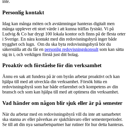
inte.
Personlig kontakt
Idag kan många möten och avstämningar hanteras digitalt men
många upplever ett stort värde i att kunna träffas fysiskt. Vi på
Ludvig & Co har drygt 100 lokala kontor och finns på de flesta orter
i Sverige. En nära kontakt med din redovisningsbyrå inger både
trygghet och lugn. Om du ska byta redovisningsbyrå bör du
säkerställa att du får en
personlig redovisningskonsult
som kan sätta
sig in i, och verkligen förstå just ditt bolag.
Proaktiv och förståelse för din verksamhet
Ännu en sak att fundera på är om byrån arbetar proaktivt och kan
hjälpa till med att utveckla din verksamhet. Försök hitta en
redovisningsbyrå som har både erfarenhet och kompetens av din
bransch och som kan hjälpa till med att optimera din verksamhet.
Vad händer om någon blir sjuk eller är på semester
När du arbetar med en redovisningsbyrå vill du inte att samarbetet
ska stanna av eller påverkas av sjukfrånvaro eller semesterperioder.
Se till att din nya samarbetspartner har rutiner för hur detta hanteras.