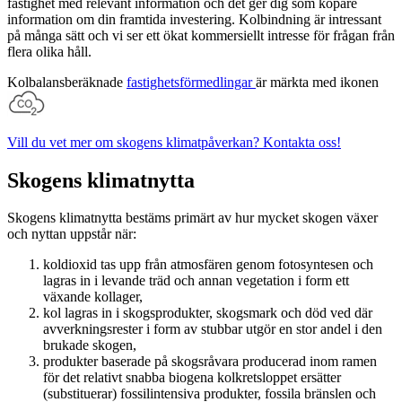
fastighet med relevant information och det ger dig som köpare
information om din framtida investering. Kolbindning är intressant
på många sätt och vi ser ett ökat kommersiellt intresse för frågan från
flera olika håll.
Kolbalansberäknade
fastighetsförmedlingar
är märkta med ikonen
Vill du vet mer om skogens klimatpåverkan? Kontakta oss!
Skogens klimatnytta
Skogens klimatnytta bestäms primärt av hur mycket skogen växer
och nyttan uppstår när:
koldioxid tas upp från atmosfären genom fotosyntesen och
lagras in i levande träd och annan vegetation i form ett
växande kollager,
kol lagras in i skogsprodukter, skogsmark och död ved där
avverkningsrester i form av stubbar utgör en stor andel i den
brukade skogen,
produkter baserade på skogsråvara producerad inom ramen
för det relativt snabba biogena kolkretsloppet ersätter
(substituerar) fossilintensiva produkter, fossila bränslen och