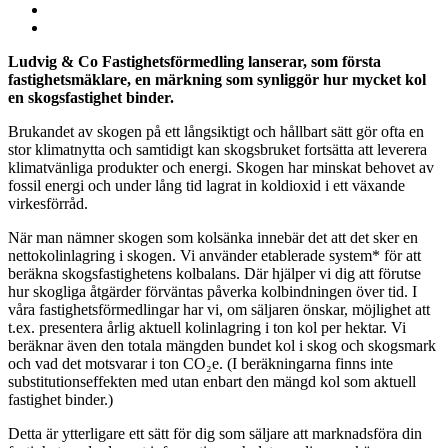
Ludvig & Co Fastighetsförmedling lanserar, som första
fastighetsmäklare, en märkning som synliggör hur mycket kol
en skogsfastighet binder.
Brukandet av skogen på ett långsiktigt och hållbart sätt gör ofta en
stor klimatnytta och samtidigt kan skogsbruket fortsätta att leverera
klimatvänliga produkter och energi. Skogen har minskat behovet av
fossil energi och under lång tid lagrat in koldioxid i ett växande
virkesförråd.
När man nämner skogen som kolsänka innebär det att det sker en
nettokolinlagring i skogen. Vi använder etablerade system* för att
beräkna skogsfastighetens kolbalans. Där hjälper vi dig att förutse
hur skogliga åtgärder förväntas påverka kolbindningen över tid. I
våra fastighetsförmedlingar har vi, om säljaren önskar, möjlighet att
t.ex. presentera årlig aktuell kolinlagring i ton kol per hektar. Vi
beräknar även den totala mängden bundet kol i skog och skogsmark
och vad det motsvarar i ton CO₂e. (I beräkningarna finns inte
substitutionseffekten med utan enbart den mängd kol som aktuell
fastighet binder.)
Detta är ytterligare ett sätt för dig som säljare att marknadsföra din