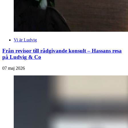
Vi är Ludvig
Från revisor till rådgivande konsult – Hassans resa
på Ludvig & Co
07 maj 2026