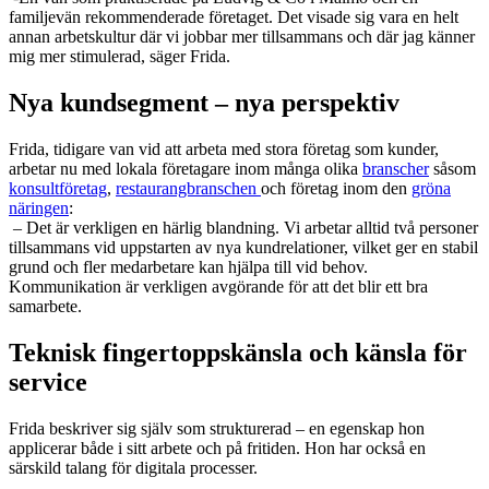
familjevän rekommenderade företaget. Det visade sig vara en helt
annan arbetskultur där vi jobbar mer tillsammans och där jag känner
mig mer stimulerad, säger Frida.
Nya kundsegment – nya perspektiv
Frida, tidigare van vid att arbeta med stora företag som kunder,
arbetar nu med lokala företagare inom många olika
branscher
såsom
konsultföretag
,
restaurangbranschen
och företag inom den
gröna
näringen
:
– Det är verkligen en härlig blandning. Vi arbetar alltid två personer
tillsammans vid uppstarten av nya kundrelationer, vilket ger en stabil
grund och fler medarbetare kan hjälpa till vid behov.
Kommunikation är verkligen avgörande för att det blir ett bra
samarbete.
Teknisk fingertoppskänsla och känsla för
service
Frida beskriver sig själv som strukturerad – en egenskap hon
applicerar både i sitt arbete och på fritiden. Hon har också en
särskild talang för digitala processer.