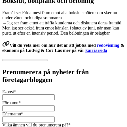
Bokslut, bollplank och belöning
Framåt ser Frida mest fram emot alla bokslutsmöten som sker nu
under våren och tidiga sommaren.
– Jag ser fram emot att träffa kunderna och diskutera deras framtid.
Men jag ser också fram emot känslan i slutet av juni, när man kan
pusta ut efter en intensiv period. Den belöningen är oslagbar.
Vill du veta mer om hur det är att jobba med
redovisning
&
ekonomi på Ludvig & Co? Läs mer på vår
karriärsida
Prenumerera på nyheter från
företagarbloggen
E-post
*
Förnamn
*
Efternamn
*
Vilka ämnen vill du prenumerera på?
*