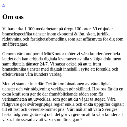
×
Om oss
Vi har cirka 1 300 medarbetare på drygt 100 orter. Vi erbjuder
branschspecifika tjänster inom ekonomi & lön, skatt, juridik,
rådgivning och fastighetsförmedling som ger affärsnytta för dig som
småföretagare.
Genom vår kundportal MittKontor möter vi våra kunder över hela
landet och kan erbjuda digitala leveranser av alla viktiga dokument
samt digitala tjänster 24/7. Vi satsar också på att ta fram
branschunika tjänster med digitalt innehåll i syfte att förenkla och
effektivisera våra kunders vardag.
Men vi stannar inte där. Det är kombinationen av våra digitala
tjänster och vår rådgivning verkligen gör skillnad. Hos oss får du en
extra kraft som ger de där framåtblickande råden som får
verksamheten att utvecklas, som gör att du vågar ta steget. Våra
rådgivare gör svårbegripliga regler enkla och enkla uppgifter digitalt
till ett fast och överenskommet pris. Vårt mål är att vara Sveriges
bästa rådgivningsföretag och det gör vi genom att få våra kunder att
växa. Intresserad av att växa som företagare?