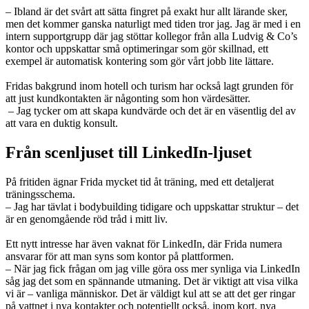
– Ibland är det svårt att sätta fingret på exakt hur allt lärande sker,
men det kommer ganska naturligt med tiden tror jag. Jag är med i en
intern supportgrupp där jag stöttar kollegor från alla Ludvig & Co’s
kontor och uppskattar små optimeringar som gör skillnad, ett
exempel är automatisk kontering som gör vårt jobb lite lättare.
Fridas bakgrund inom hotell och turism har också lagt grunden för
att just kundkontakten är någonting som hon värdesätter.
– Jag tycker om att skapa kundvärde och det är en väsentlig del av
att vara en duktig konsult.
Från scenljuset till LinkedIn-ljuset
På fritiden ägnar Frida mycket tid åt träning, med ett detaljerat
träningsschema.
– Jag har tävlat i bodybuilding tidigare och uppskattar struktur – det
är en genomgående röd tråd i mitt liv.
Ett nytt intresse har även vaknat för LinkedIn, där Frida numera
ansvarar för att man syns som kontor på plattformen.
– När jag fick frågan om jag ville göra oss mer synliga via LinkedIn
såg jag det som en spännande utmaning. Det är viktigt att visa vilka
vi är – vanliga människor. Det är väldigt kul att se att det ger ringar
på vattnet i nya kontakter och potentiellt också, inom kort, nya