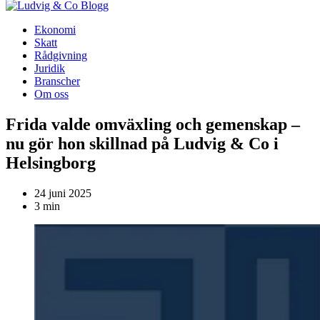
Blogg
Ekonomi
Skatt
Rådgivning
Juridik
Branscher
Om oss
Frida valde omväxling och gemenskap –
nu gör hon skillnad på Ludvig & Co i
Helsingborg
24 juni 2025
3 min