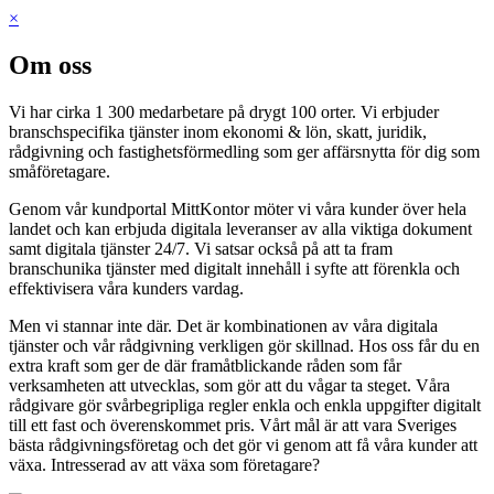
×
Om oss
Vi har cirka 1 300 medarbetare på drygt 100 orter. Vi erbjuder
branschspecifika tjänster inom ekonomi & lön, skatt, juridik,
rådgivning och fastighetsförmedling som ger affärsnytta för dig som
småföretagare.
Genom vår kundportal MittKontor möter vi våra kunder över hela
landet och kan erbjuda digitala leveranser av alla viktiga dokument
samt digitala tjänster 24/7. Vi satsar också på att ta fram
branschunika tjänster med digitalt innehåll i syfte att förenkla och
effektivisera våra kunders vardag.
Men vi stannar inte där. Det är kombinationen av våra digitala
tjänster och vår rådgivning verkligen gör skillnad. Hos oss får du en
extra kraft som ger de där framåtblickande råden som får
verksamheten att utvecklas, som gör att du vågar ta steget. Våra
rådgivare gör svårbegripliga regler enkla och enkla uppgifter digitalt
till ett fast och överenskommet pris. Vårt mål är att vara Sveriges
bästa rådgivningsföretag och det gör vi genom att få våra kunder att
växa. Intresserad av att växa som företagare?