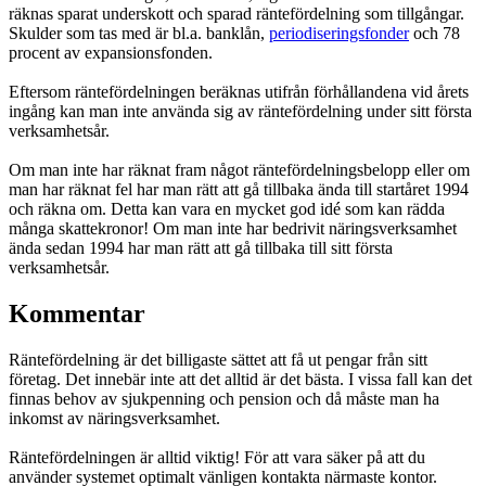
räknas sparat underskott och sparad räntefördelning som tillgångar.
Skulder som tas med är bl.a. banklån,
periodiseringsfonder
och 78
procent av expansionsfonden.
Eftersom räntefördelningen beräknas utifrån förhållandena vid årets
ingång kan man inte använda sig av räntefördelning under sitt första
verksamhetsår.
Om man inte har räknat fram något räntefördelningsbelopp eller om
man har räknat fel har man rätt att gå tillbaka ända till startåret 1994
och räkna om. Detta kan vara en mycket god idé som kan rädda
många skattekronor! Om man inte har bedrivit näringsverksamhet
ända sedan 1994 har man rätt att gå tillbaka till sitt första
verksamhetsår.
Kommentar
Räntefördelning är det billigaste sättet att få ut pengar från sitt
företag. Det innebär inte att det alltid är det bästa. I vissa fall kan det
finnas behov av sjukpenning och pension och då måste man ha
inkomst av näringsverksamhet.
Räntefördelningen är alltid viktig! För att vara säker på att du
använder systemet optimalt vänligen kontakta närmaste kontor.