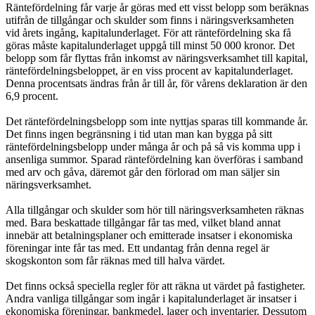
Räntefördelning får varje år göras med ett visst belopp som beräknas
utifrån de tillgångar och skulder som finns i näringsverksamheten
vid årets ingång, kapitalunderlaget. För att räntefördelning ska få
göras måste kapitalunderlaget uppgå till minst 50 000 kronor. Det
belopp som får flyttas från inkomst av näringsverksamhet till kapital,
räntefördelningsbeloppet, är en viss procent av kapitalunderlaget.
Denna procentsats ändras från år till år, för vårens deklaration är den
6,9 procent.
Det räntefördelningsbelopp som inte nyttjas sparas till kommande år.
Det finns ingen begränsning i tid utan man kan bygga på sitt
räntefördelningsbelopp under många år och på så vis komma upp i
ansenliga summor. Sparad räntefördelning kan överföras i samband
med arv och gåva, däremot går den förlorad om man säljer sin
näringsverksamhet.
Alla tillgångar och skulder som hör till näringsverksamheten räknas
med. Bara beskattade tillgångar får tas med, vilket bland annat
innebär att betalningsplaner och emitterade insatser i ekonomiska
föreningar inte får tas med. Ett undantag från denna regel är
skogskonton som får räknas med till halva värdet.
Det finns också speciella regler för att räkna ut värdet på fastigheter.
Andra vanliga tillgångar som ingår i kapitalunderlaget är insatser i
ekonomiska föreningar, bankmedel, lager och inventarier. Dessutom