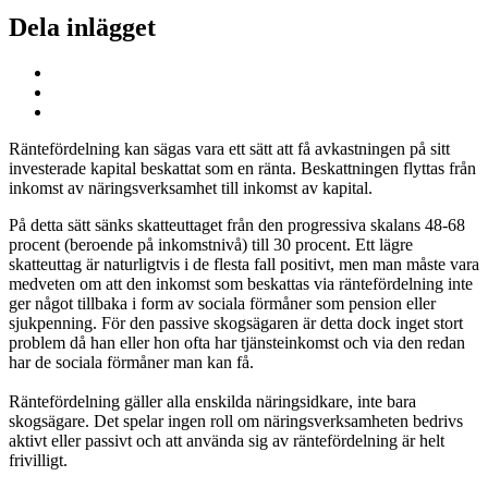
Dela inlägget
Räntefördelning kan sägas vara ett sätt att få avkastningen på sitt
investerade kapital beskattat som en ränta. Beskattningen flyttas från
inkomst av näringsverksamhet till inkomst av kapital.
På detta sätt sänks skatteuttaget från den progressiva skalans 48-68
procent (beroende på inkomstnivå) till 30 procent. Ett lägre
skatteuttag är naturligtvis i de flesta fall positivt, men man måste vara
medveten om att den inkomst som beskattas via räntefördelning inte
ger något tillbaka i form av sociala förmåner som pension eller
sjukpenning. För den passive skogsägaren är detta dock inget stort
problem då han eller hon ofta har tjänsteinkomst och via den redan
har de sociala förmåner man kan få.
Räntefördelning gäller alla enskilda näringsidkare, inte bara
skogsägare. Det spelar ingen roll om näringsverksamheten bedrivs
aktivt eller passivt och att använda sig av räntefördelning är helt
frivilligt.