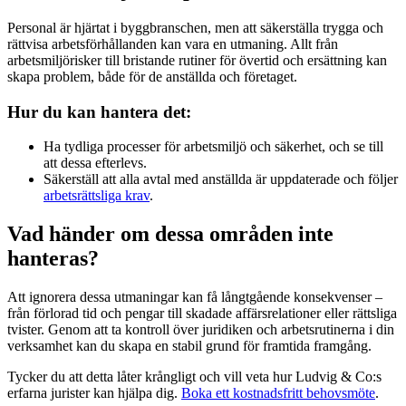
Personal är hjärtat i byggbranschen, men att säkerställa trygga och
rättvisa arbetsförhållanden kan vara en utmaning. Allt från
arbetsmiljörisker till bristande rutiner för övertid och ersättning kan
skapa problem, både för de anställda och företaget.
Hur du kan hantera det:
Ha tydliga processer för arbetsmiljö och säkerhet, och se till
att dessa efterlevs.
Säkerställ att alla avtal med anställda är uppdaterade och följer
arbetsrättsliga krav
.
Vad händer om dessa områden inte
hanteras?
Att ignorera dessa utmaningar kan få långtgående konsekvenser –
från förlorad tid och pengar till skadade affärsrelationer eller rättsliga
tvister. Genom att ta kontroll över juridiken och arbetsrutinerna i din
verksamhet kan du skapa en stabil grund för framtida framgång.
Tycker du att detta låter krångligt och vill veta hur Ludvig & Co:s
erfarna jurister kan hjälpa dig.
Boka ett kostnadsfritt behovsmöte
.