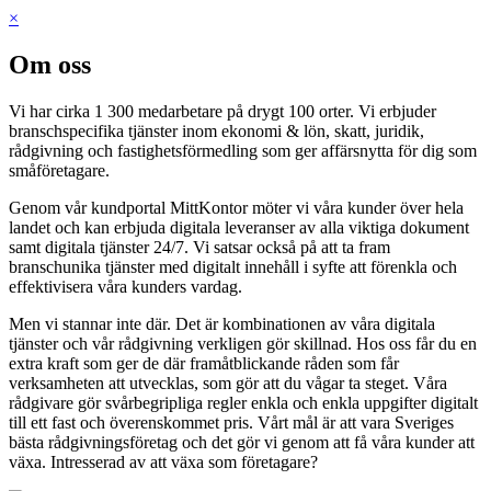
×
Om oss
Vi har cirka 1 300 medarbetare på drygt 100 orter. Vi erbjuder
branschspecifika tjänster inom ekonomi & lön, skatt, juridik,
rådgivning och fastighetsförmedling som ger affärsnytta för dig som
småföretagare.
Genom vår kundportal MittKontor möter vi våra kunder över hela
landet och kan erbjuda digitala leveranser av alla viktiga dokument
samt digitala tjänster 24/7. Vi satsar också på att ta fram
branschunika tjänster med digitalt innehåll i syfte att förenkla och
effektivisera våra kunders vardag.
Men vi stannar inte där. Det är kombinationen av våra digitala
tjänster och vår rådgivning verkligen gör skillnad. Hos oss får du en
extra kraft som ger de där framåtblickande råden som får
verksamheten att utvecklas, som gör att du vågar ta steget. Våra
rådgivare gör svårbegripliga regler enkla och enkla uppgifter digitalt
till ett fast och överenskommet pris. Vårt mål är att vara Sveriges
bästa rådgivningsföretag och det gör vi genom att få våra kunder att
växa. Intresserad av att växa som företagare?