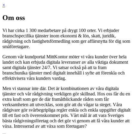
×
Om oss
Vi har cirka 1 300 medarbetare på drygt 100 orter. Vi erbjuder
branschspecifika tjänster inom ekonomi & lön, skatt, juridik,
rådgivning och fastighetsförmedling som ger affärsnytta för dig som
småföretagare.
Genom vår kundportal MittKontor möter vi våra kunder över hela
landet och kan erbjuda digitala leveranser av alla viktiga dokument
samt digitala tjänster 24/7. Vi satsar också på att ta fram
branschunika tjänster med digitalt innehåll i syfte att förenkla och
effektivisera våra kunders vardag.
Men vi stannar inte där. Det är kombinationen av våra digitala
tjänster och vår rådgivning verkligen gör skillnad. Hos oss får du en
extra kraft som ger de där framåtblickande råden som får
verksamheten att utvecklas, som gör att du vågar ta steget. Våra
rådgivare gör svårbegripliga regler enkla och enkla uppgifter digitalt
till ett fast och överenskommet pris. Vårt mål är att vara Sveriges
bästa rådgivningsföretag och det gör vi genom att få våra kunder att
växa. Intresserad av att växa som företagare?