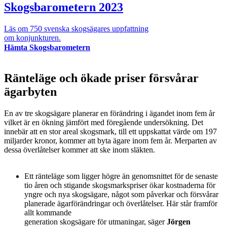
Skogsbarometern 2023
Läs om 750 svenska skogsägares uppfattning
om konjunkturen.
Hämta Skogsbarometern
Ränteläge och ökade priser försvårar
ägarbyten
En av tre skogsägare planerar en förändring i ägandet inom fem år
vilket är en ökning jämfört med föregående undersökning. Det
innebär att en stor areal skogsmark, till ett uppskattat värde om 197
miljarder kronor, kommer att byta ägare inom fem år. Merparten av
dessa överlåtelser kommer att ske inom släkten.
Ett ränteläge som ligger högre än genomsnittet för de senaste
tio åren och stigande skogsmarkspriser ökar kostnaderna för
yngre och nya skogsägare, något som påverkar och försvårar
planerade ägarförändringar och överlåtelser. Här står framför
allt kommande
generation skogsägare för utmaningar, säger
Jörgen