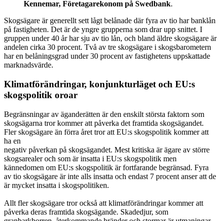
Kennemar, Företagarekonom på Swedbank
.
Skogsägare är generellt sett lågt belånade där fyra av tio har banklån
på fastigheten. Det är de yngre grupperna som drar upp snittet. I
gruppen under 40 år har sju av tio lån, och bland äldre skogsägare är
andelen cirka 30 procent. Två av tre skogsägare i skogsbarometern
har en belåningsgrad under 30 procent av fastighetens uppskattade
marknadsvärde.
Klimatförändringar, konjunkturläget och EU:s
skogspolitik oroar
Begränsningar av äganderätten är den enskilt största faktorn som
skogsägarna tror kommer att påverka det framtida skogsägandet.
Fler skogsägare än förra året tror att EU:s skogspolitik kommer att
ha en
negativ påverkan på skogsägandet. Mest kritiska är ägare av större
skogsarealer och som är insatta i EU:s skogspolitik men
kännedomen om EU:s skogspolitik är fortfarande begränsad. Fyra
av tio skogsägare är inte alls insatta och endast 7 procent anser att de
är mycket insatta i skogspolitiken.
Allt fler skogsägare tror också att klimatförändringar kommer att
påverka deras framtida skogsägande. Skadedjur, som
granbarkborren, återkommande bränder och stormar är utmaningar