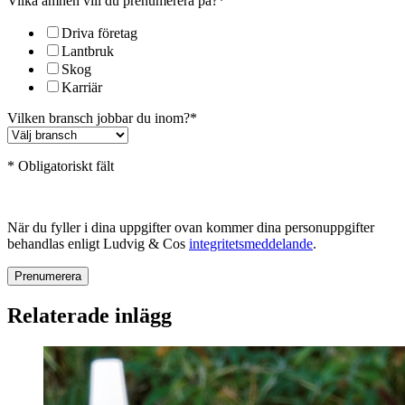
Vilka ämnen vill du prenumerera på?
*
Driva företag
Lantbruk
Skog
Karriär
Vilken bransch jobbar du inom?
*
* Obligatoriskt fält
När du fyller i dina uppgifter ovan kommer dina personuppgifter
behandlas enligt Ludvig & Cos
integritetsmeddelande
.
Relaterade inlägg