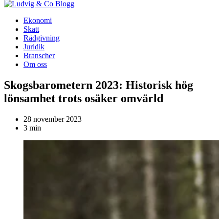
Blogg
Ekonomi
Skatt
Rådgivning
Juridik
Branscher
Om oss
Skogsbarometern 2023: Historisk hög
lönsamhet trots osäker omvärld
28 november 2023
3 min