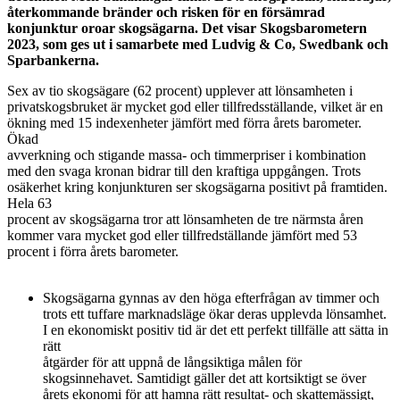
återkommande bränder och risken för en försämrad
konjunktur oroar skogsägarna. Det visar Skogsbarometern
2023, som ges ut i samarbete med Ludvig & Co, Swedbank och
Sparbankerna.
Sex av tio skogsägare (62 procent) upplever att lönsamheten i
privatskogsbruket är mycket god eller tillfredsställande, vilket är en
ökning med 15 indexenheter jämfört med förra årets barometer.
Ökad
avverkning och stigande massa- och timmerpriser i kombination
med den svaga kronan bidrar till den kraftiga uppgången. Trots
osäkerhet kring konjunkturen ser skogsägarna positivt på framtiden.
Hela 63
procent av skogsägarna tror att lönsamheten de tre närmsta åren
kommer vara mycket god eller tillfredställande jämfört med 53
procent i förra årets barometer.
Skogsägarna gynnas av den höga efterfrågan av timmer och
trots ett tuffare marknadsläge ökar deras upplevda lönsamhet.
I en ekonomiskt positiv tid är det ett perfekt tillfälle att sätta in
rätt
åtgärder för att uppnå de långsiktiga målen för
skogsinnehavet. Samtidigt gäller det att kortsiktigt se över
årets ekonomi för att hamna rätt resultat- och skattemässigt,