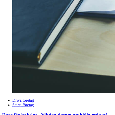
Driva företag
Starta företag
Dags för bokslut - Viktiga datum att hålla reda på