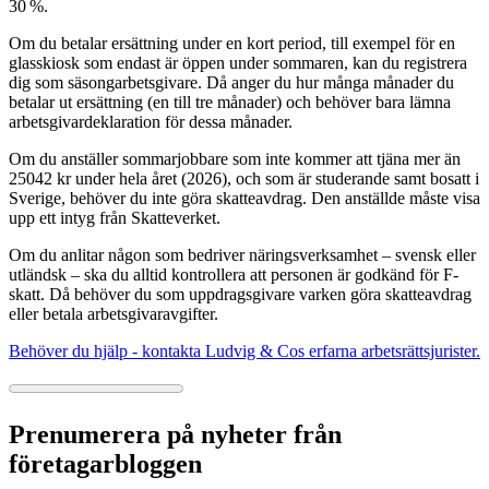
30 %.
Om du betalar ersättning under en kort period, till exempel för en
glasskiosk som endast är öppen under sommaren, kan du registrera
dig som säsongarbetsgivare. Då anger du hur många månader du
betalar ut ersättning (en till tre månader) och behöver bara lämna
arbetsgivardeklaration för dessa månader.
Om du anställer sommarjobbare som inte kommer att tjäna mer än
25042 kr under hela året (2026), och som är studerande samt bosatt i
Sverige, behöver du inte göra skatteavdrag. Den anställde måste visa
upp ett intyg från Skatteverket.
Om du anlitar någon som bedriver näringsverksamhet – svensk eller
utländsk – ska du alltid kontrollera att personen är godkänd för F-
skatt. Då behöver du som uppdragsgivare varken göra skatteavdrag
eller betala arbetsgivaravgifter.
Behöver du hjälp - kontakta Ludvig & Cos erfarna arbetsrättsjurister.
Prenumerera på nyheter från
företagarbloggen