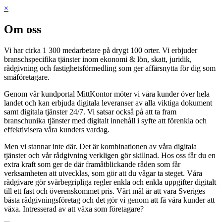
×
Om oss
Vi har cirka 1 300 medarbetare på drygt 100 orter. Vi erbjuder
branschspecifika tjänster inom ekonomi & lön, skatt, juridik,
rådgivning och fastighetsförmedling som ger affärsnytta för dig som
småföretagare.
Genom vår kundportal MittKontor möter vi våra kunder över hela
landet och kan erbjuda digitala leveranser av alla viktiga dokument
samt digitala tjänster 24/7. Vi satsar också på att ta fram
branschunika tjänster med digitalt innehåll i syfte att förenkla och
effektivisera våra kunders vardag.
Men vi stannar inte där. Det är kombinationen av våra digitala
tjänster och vår rådgivning verkligen gör skillnad. Hos oss får du en
extra kraft som ger de där framåtblickande råden som får
verksamheten att utvecklas, som gör att du vågar ta steget. Våra
rådgivare gör svårbegripliga regler enkla och enkla uppgifter digitalt
till ett fast och överenskommet pris. Vårt mål är att vara Sveriges
bästa rådgivningsföretag och det gör vi genom att få våra kunder att
växa. Intresserad av att växa som företagare?