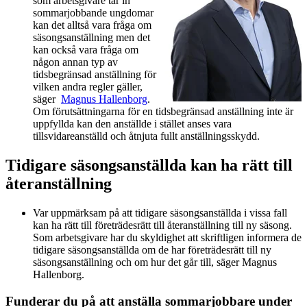
som arbetsgivare tar in
sommarjobbande ungdomar
kan det alltså vara fråga om
säsongsanställning men det
kan också vara fråga om
någon annan typ av
tidsbegränsad anställning för
vilken andra regler gäller,
säger
Magnus Hallenborg
.
Om förutsättningarna för en tidsbegränsad anställning inte är
uppfyllda kan den anställde i stället anses vara
tillsvidareanställd och åtnjuta fullt anställningsskydd.
Tidigare säsongsanställda kan ha rätt till
återanställning
Var uppmärksam på att tidigare säsongsanställda i vissa fall
kan ha rätt till företrädesrätt till återanställning till ny säsong.
Som arbetsgivare har du skyldighet att skriftligen informera de
tidigare säsongsanställda om de har företrädesrätt till ny
säsongsanställning och om hur det går till, säger Magnus
Hallenborg.
Funderar du på att anställa sommarjobbare under