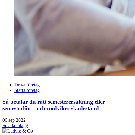
Driva företag
Starta företag
Så betalar du rätt semesterersättning eller
semesterlön – och undviker skadestånd
06 sep 2022
Se alla inlägg