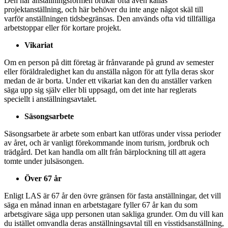
Den här anställningsformen brukar ofta även kallas
projektanställning, och här behöver du inte ange något skäl till
varför anställningen tidsbegränsas. Den används ofta vid tillfälliga
arbetstoppar eller för kortare projekt.
Vikariat
Om en person på ditt företag är frånvarande på grund av semester
eller föräldraledighet kan du anställa någon för att fylla deras skor
medan de är borta. Under ett vikariat kan den du anställer varken
säga upp sig själv eller bli uppsagd, om det inte har reglerats
speciellt i anställningsavtalet.
Säsongsarbete
Säsongsarbete är arbete som enbart kan utföras under vissa perioder
av året, och är vanligt förekommande inom turism, jordbruk och
trädgård. Det kan handla om allt från bärplockning till att agera
tomte under julsäsongen.
Över 67 år
Enligt LAS är 67 år den övre gränsen för fasta anställningar, det vill
säga en månad innan en arbetstagare fyller 67 år kan du som
arbetsgivare säga upp personen utan sakliga grunder. Om du vill kan
du istället omvandla deras anställningsavtal till en visstidsanställning,