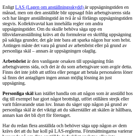
Enligt
LAS (Lagen om anställningsskydd)
är uppsägningstiden en
månad, men om den anställde blir uppsagd från arbetsgivarens sida
och har längre anställningstid än två år så förlängs uppsägningstiden
stegvis. Kollektivavtal kan innehålla regler om andra
uppsägningstider. Om du skulle behöva säga upp en
tillsvidareanställning krävs att du formulerar en skriftlig uppsägning
på sakliga grunder, det går inte bara att sparka någon hur som helst.
Antingen måste det vara på grund av arbetsbrist eller på grund av
personliga skäl – annars är uppsägningen olaglig.
Arbetsbrist
är den vanligaste orsaken till uppsägning från
arbetsgivarens sida, och det är du som arbetsgivare som avgör detta.
Finns det inte jobb att utföra eller pengar att betala personalens löner
så finns det antagligen ingen annan möjlig lösning än just
uppsägning.
Personliga skäl
kan istället handla om att någon som är anställd hos
dig till exempel har gjort något brottsligt, utfört otillåten strejk eller
varit frånvarande utan lov. Innan du säger upp någon på grund av
personliga skäl är det viktigt att du säkerställer att skälen är hållbara,
annars kan det bli dyrt för företaget.
Har du redan flera anställda och behöver säga upp någon av dem
krävs det att du har koll på LAS-reglerna. Förutsättningarna varierar