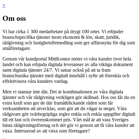
×
Om oss
Vi har cirka 1 300 medarbetare på drygt 100 orter. Vi erbjuder
branschspecifika tjänster inom ekonomi & lön, skatt, juridik,
rådgivning och fastighetsförmedling som ger affärsnytta för dig som
småföretagare.
Genom vår kundportal MittKontor möter vi våra kunder över hela
landet och kan erbjuda digitala leveranser av alla viktiga dokument
samt digitala tjänster 24/7. Vi satsar också på att ta fram
branschunika tjänster med digitalt innehåll i syfte att förenkla och
effektivisera våra kunders vardag.
Men vi stannar inte där. Det är kombinationen av våra digitala
tjänster och vår rådgivning verkligen gör skillnad. Hos oss får du en
extra kraft som ger de där framåtblickande råden som får
verksamheten att utvecklas, som gör att du vågar ta steget. Våra
rådgivare gör svårbegripliga regler enkla och enkla uppgifter digitalt
till ett fast och överenskommet pris. Vårt mål är att vara Sveriges
bästa rådgivningsföretag och det gör vi genom att få våra kunder att
växa. Intresserad av att växa som företagare?