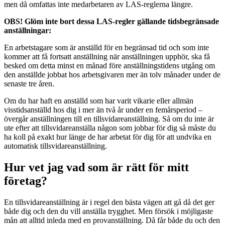
men då omfattas inte medarbetaren av LAS-reglerna längre.
OBS! Glöm inte bort dessa LAS-regler gällande tidsbegränsade
anställningar:
En arbetstagare som är anställd för en begränsad tid och som inte
kommer att få fortsatt anställning när anställningen upphör, ska få
besked om detta minst en månad före anställningstidens utgång om
den anställde jobbat hos arbetsgivaren mer än tolv månader under de
senaste tre åren.
Om du har haft en anställd som har varit vikarie eller allmän
visstidsanställd hos dig i mer än två år under en femårsperiod –
övergår anställningen till en tillsvidareanställning. Så om du inte är
ute efter att tillsvidareanställa någon som jobbar för dig så måste du
ha koll på exakt hur länge de har arbetat för dig för att undvika en
automatisk tillsvidareanställning.
Hur vet jag vad som är rätt för mitt
företag?
En tillsvidareanställning är i regel den bästa vägen att gå då det ger
både dig och den du vill anställa trygghet. Men försök i möjligaste
mån att alltid inleda med en provanställning. Då får både du och den