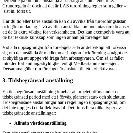
beroende på om dina anställda är fackligt anslutna eller inte.
Grundregeln är dock att det är LAS turordningsregler som gäller –
sist in, först ut.
Har du tio eller färre anställda kan du avvika från turordningslistan
och göra undantag. Två av dina anställda kan undantas om du anser
att de är extra viktiga för verksamheten. Det kan exempelvis vara att
de har teknisk kunskap som ingen annan på företaget har.
Vid alla uppsägningar från företagets sida är det viktigt att förvissa
sig om de anställda är medlemmar i någon fackförening – något de
är skyldiga att uppge vid fråga från arbetsgivaren. Om så är fallet
inträder förhandlingsskyldighet enligt Medbestämmandelagen.
Detsamma gäller om företaget är anslutet till ett kollektivavtal.
3. Tidsbegränsad anställning
En tidsbegränsad anställning innebär att arbetet utförs under en
tidsbegränsad period med ett i förväg planerat start- och slutdatum.
Tidsbegränsade anställningar har i regel ingen uppsägningstid, om
det inte uppges i ett kollektivavtal. Det finns flera olika typer av
tidsbegränsade anställningar:
Allmän visstidsanställning