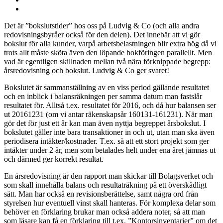
Det är ”bokslutstider” hos oss på Ludvig & Co (och alla andra
redovisningsbyråer också för den delen). Det innebär att vi gör
bokslut för alla kunder, varpå arbetsbelastningen blir extra hög då vi
trots allt måste sköta även den löpande bokföringen parallellt. Men
vad är egentligen skillnaden mellan två nära förknippade begrepp:
årsredovisning och bokslut. Ludvig & Co ger svaret!
Bokslutet är sammanställning av en viss period gällande resultatet
och en inblick i balansräkningen per samma datum man fastslår
resultatet för. Alltså t.ex. resultatet för 2016, och då hur balansen ser
ut 20161231 (om vi antar räkenskapsår 160131-161231). När man
gör det för just ett år kan man även nyttja begreppet årsbokslut. I
bokslutet gäller inte bara transaktioner in och ut, utan man ska även
periodisera intäkter/kostnader. T.ex. så att ett stort projekt som ger
intäkter under 2 år, men som betalades helt under ena året jämnas ut
och därmed ger korrekt resultat.
En årsredovisning är den rapport man skickar till Bolagsverket och
som skall innehålla balans och resultaträkning på ett överskådligt
sätt. Man har också en revisionsberättelse, samt några ord från
styrelsen hur eventuell vinst skall hanteras. För komplexa delar som
behöver en förklaring brukar man också addera noter, så att man
som läsare kan få en förklaring till t.ex. ”Kontorsinventarier” om det