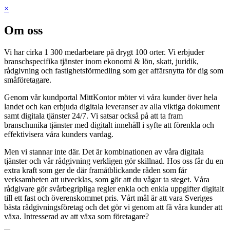
×
Om oss
Vi har cirka 1 300 medarbetare på drygt 100 orter. Vi erbjuder
branschspecifika tjänster inom ekonomi & lön, skatt, juridik,
rådgivning och fastighetsförmedling som ger affärsnytta för dig som
småföretagare.
Genom vår kundportal MittKontor möter vi våra kunder över hela
landet och kan erbjuda digitala leveranser av alla viktiga dokument
samt digitala tjänster 24/7. Vi satsar också på att ta fram
branschunika tjänster med digitalt innehåll i syfte att förenkla och
effektivisera våra kunders vardag.
Men vi stannar inte där. Det är kombinationen av våra digitala
tjänster och vår rådgivning verkligen gör skillnad. Hos oss får du en
extra kraft som ger de där framåtblickande råden som får
verksamheten att utvecklas, som gör att du vågar ta steget. Våra
rådgivare gör svårbegripliga regler enkla och enkla uppgifter digitalt
till ett fast och överenskommet pris. Vårt mål är att vara Sveriges
bästa rådgivningsföretag och det gör vi genom att få våra kunder att
växa. Intresserad av att växa som företagare?