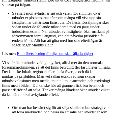
sin fastighet?
Markus Helin, Ludvig & Co Fastighetsförmedling
, ger
sitt svar på frågan.
Så snart snön avlägsnar sig och våren gör sitt intåg ökar
utbudet explosionsartat eftersom många vill visa upp sin
fastighet när det är som finast ute. De flesta försäljningar sker
sedan under de följande månaderna med en paus under
industrisemestern. När utbudet av fastigheter ökar markant på
försommaren samt i augusti, kan det påverka prisbilden åt
endera hållet. Allt har att göra med hur stor efterfrågan är
säger, säger Markus Helin.
Läs mer:
En helhetslösning för dig som ska sälja fastighet
Vissa år ökar utbudet väldigt mycket, alltså mer än den normala
försommarökningen, så att det finns betydligt fler fastigheter till salu.
Det kan ske lokalt, regionalt eller i hela Sverige och då kan det
märkas på prisbilden. Man vet sällan exakt vad som skapar
utbudsexplosioner men media, mun till mun-metoden och psykologi
finns med i bilden. Du kanske hör att grannen fick bra betalt och
passar därför på att sälja. Tänker många likadant ökar utbudet vilket
då kan få en lokal avkylande effekt.
Om man har bestämt sig för att sälja skulle en bra strategi vara
att följa marknaden och passa på att sälja när utbudet är som