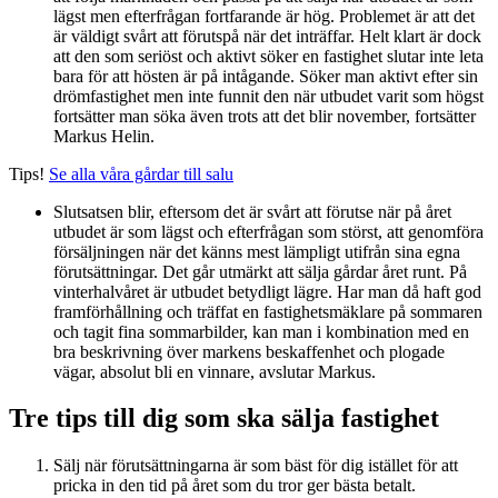
lägst men efterfrågan fortfarande är hög. Problemet är att det
är väldigt svårt att förutspå när det inträffar. Helt klart är dock
att den som seriöst och aktivt söker en fastighet slutar inte leta
bara för att hösten är på intågande. Söker man aktivt efter sin
drömfastighet men inte funnit den när utbudet varit som högst
fortsätter man söka även trots att det blir november, fortsätter
Markus Helin.
Tips!
Se alla våra gårdar till salu
Slutsatsen blir, eftersom det är svårt att förutse när på året
utbudet är som lägst och efterfrågan som störst, att genomföra
försäljningen när det känns mest lämpligt utifrån sina egna
förutsättningar. Det går utmärkt att sälja gårdar året runt. På
vinterhalvåret är utbudet betydligt lägre. Har man då haft god
framförhållning och träffat en fastighetsmäklare på sommaren
och tagit fina sommarbilder, kan man i kombination med en
bra beskrivning över markens beskaffenhet och plogade
vägar, absolut bli en vinnare, avslutar Markus.
Tre tips till dig som ska sälja fastighet
Sälj när förutsättningarna är som bäst för dig istället för att
pricka in den tid på året som du tror ger bästa betalt.