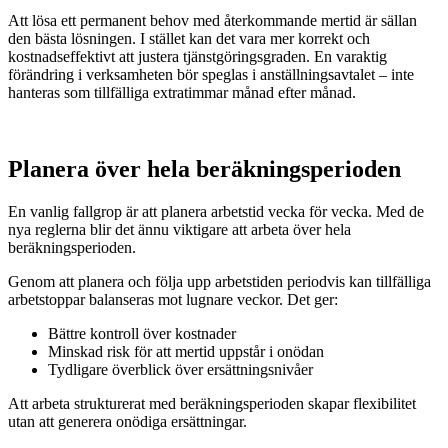
Att lösa ett permanent behov med återkommande mertid är sällan
den bästa lösningen. I stället kan det vara mer korrekt och
kostnadseffektivt att justera tjänstgöringsgraden. En varaktig
förändring i verksamheten bör speglas i anställningsavtalet – inte
hanteras som tillfälliga extratimmar månad efter månad.
Planera över hela beräkningsperioden
En vanlig fallgrop är att planera arbetstid vecka för vecka. Med de
nya reglerna blir det ännu viktigare att arbeta över hela
beräkningsperioden.
Genom att planera och följa upp arbetstiden periodvis kan tillfälliga
arbetstoppar balanseras mot lugnare veckor. Det ger:
Bättre kontroll över kostnader
Minskad risk för att mertid uppstår i onödan
Tydligare överblick över ersättningsnivåer
Att arbeta strukturerat med beräkningsperioden skapar flexibilitet
utan att generera onödiga ersättningar.