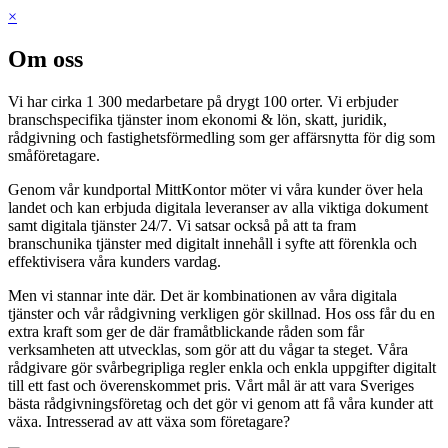
×
Om oss
Vi har cirka 1 300 medarbetare på drygt 100 orter. Vi erbjuder
branschspecifika tjänster inom ekonomi & lön, skatt, juridik,
rådgivning och fastighetsförmedling som ger affärsnytta för dig som
småföretagare.
Genom vår kundportal MittKontor möter vi våra kunder över hela
landet och kan erbjuda digitala leveranser av alla viktiga dokument
samt digitala tjänster 24/7. Vi satsar också på att ta fram
branschunika tjänster med digitalt innehåll i syfte att förenkla och
effektivisera våra kunders vardag.
Men vi stannar inte där. Det är kombinationen av våra digitala
tjänster och vår rådgivning verkligen gör skillnad. Hos oss får du en
extra kraft som ger de där framåtblickande råden som får
verksamheten att utvecklas, som gör att du vågar ta steget. Våra
rådgivare gör svårbegripliga regler enkla och enkla uppgifter digitalt
till ett fast och överenskommet pris. Vårt mål är att vara Sveriges
bästa rådgivningsföretag och det gör vi genom att få våra kunder att
växa. Intresserad av att växa som företagare?