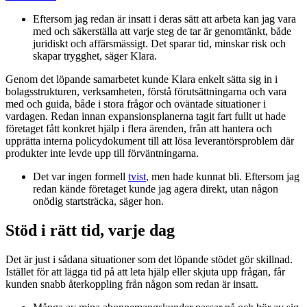
Eftersom jag redan är insatt i deras sätt att arbeta kan jag vara
med och säkerställa att varje steg de tar är genomtänkt, både
juridiskt och affärsmässigt. Det sparar tid, minskar risk och
skapar trygghet, säger Klara.
Genom det löpande samarbetet kunde Klara enkelt sätta sig in i
bolagsstrukturen, verksamheten, förstå förutsättningarna och vara
med och guida, både i stora frågor och oväntade situationer i
vardagen. Redan innan expansionsplanerna tagit fart fullt ut hade
företaget fått konkret hjälp i flera ärenden, från att hantera och
upprätta interna policydokument till att lösa leverantörsproblem där
produkter inte levde upp till förväntningarna.
Det var ingen formell
tvist
, men hade kunnat bli. Eftersom jag
redan kände företaget kunde jag agera direkt, utan någon
onödig startsträcka, säger hon.
Stöd i rätt tid, varje dag
Det är just i sådana situationer som det löpande stödet gör skillnad.
Istället för att lägga tid på att leta hjälp eller skjuta upp frågan, får
kunden snabb återkoppling från någon som redan är insatt.