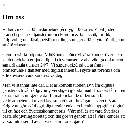
×
Om oss
Vi har cirka 1 300 medarbetare på drygt 100 orter. Vi erbjuder
branschspecifika tjänster inom ekonomi & lön, skatt, juridik,
rådgivning och fastighetsförmedling som ger affärsnytta för dig som
småföretagare.
Genom vår kundportal MittKontor möter vi våra kunder över hela
landet och kan erbjuda digitala leveranser av alla viktiga dokument
samt digitala tjänster 24/7. Vi satsar också på att ta fram
branschunika tjänster med digitalt innehåll i syfte att förenkla och
effektivisera våra kunders vardag.
Men vi stannar inte där. Det är kombinationen av våra digitala
tjänster och vår rådgivning verkligen gör skillnad. Hos oss får du en
extra kraft som ger de där framåtblickande råden som får
verksamheten att utvecklas, som gör att du vågar ta steget. Våra
rådgivare gör svårbegripliga regler enkla och enkla uppgifter digitalt
till ett fast och överenskommet pris. Vårt mål är att vara Sveriges
bästa rådgivningsföretag och det gör vi genom att få våra kunder att
växa. Intresserad av att växa som företagare?