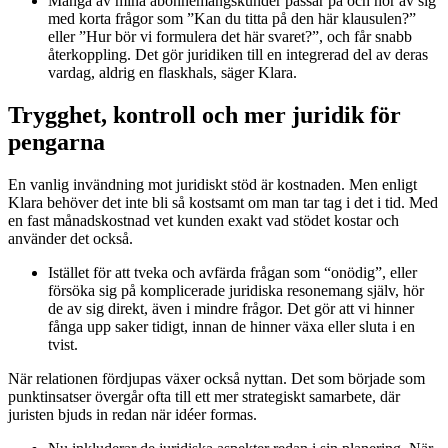
Många av mina abonnemangskunder passar på och hör av sig
med korta frågor som ”Kan du titta på den här klausulen?”
eller ”Hur bör vi formulera det här svaret?”, och får snabb
återkoppling. Det gör juridiken till en integrerad del av deras
vardag, aldrig en flaskhals, säger Klara.
Trygghet, kontroll och mer juridik för
pengarna
En vanlig invändning mot juridiskt stöd är kostnaden. Men enligt
Klara behöver det inte bli så kostsamt om man tar tag i det i tid. Med
en fast månadskostnad vet kunden exakt vad stödet kostar och
använder det också.
Istället för att tveka och avfärda frågan som “onödig”, eller
försöka sig på komplicerade juridiska resonemang själv, hör
de av sig direkt, även i mindre frågor. Det gör att vi hinner
fånga upp saker tidigt, innan de hinner växa eller sluta i en
tvist.
När relationen fördjupas växer också nyttan. Det som började som
punktinsatser övergår ofta till ett mer strategiskt samarbete, där
juristen bjuds in redan när idéer formas.