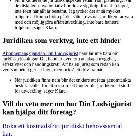
Nu inkluderar de juridiska aspekter redan i sin planering. När
de diskuterar nya initiativ hör de av sig tidigt för att få input,
inte först när allt är bestämt. Jag tycker det är så mycket
roligare att kunna bidra på det sättet, dvs när juridiken får vara
med och möjliggöra affärsutveckling, inte bara hantera
följderna, säger Klara.
Juridiken som verktyg, inte ett hinder
Abonnemangstjänsten Din Ludvigjurist
handlar inte bara om
juridiska lösningar. Det handlar även om att skapa trygghet,
effektivitet och handlingskraft. Att ha en jurist som redan kan
verksamheten ger ett lugn, men också ett driv framåt.
När juridiken finns nära blir det enklare att fatta genomtänkta
beslut. Istället för att ses som ett hinder blir juridiken ett stöd
för utveckling, säger Klara.
Vill du veta mer om hur Din Ludvigjurist
kan hjälpa ditt företag?
Boka ett kostnadsfritt juridiskt behovssamtal
här.