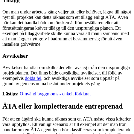
Tillägg
Om man under arbetets gång väljer att, eller behöver, lägga till något
nytt till projektet kan detta räknas som ett tillägg enligt ÄTA. Även
här kan det handla både om önskemål från beställaren eller att
förutsättningarna kräver tillägg till den ursprungliga planen. Ett
exempel på tilläggsarbete skulle kunna vara att man i samband med
att man lägger nytt golv i badrummet bestämmer sig för att även
installera golvvärme.
Avvikelser
Avvikelser handlar om skillnader eller avsteg ifrån den ursprungliga
projektplanen. Det finns både oavsiktliga avvikelser, till följd av
exempelvis
dolda fel
, och avsiktliga avvikelser som uppstår på
grund av gemensamma beslut under projektets gång.
Lästips:
Omvänd byggmoms - enkelt förklarat
ÄTA eller kompletterande entreprenad
För att en åtgärd ska kunna räknas som en ÄTA måste vissa kriterier
vara uppfyllda. Ett vanligt scenario är till exempel att det man tror
handlar om en ÄTA egentligen bör klassificeras som kompletterande