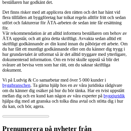
beställaren har godkänt det.
Det finns risker med att applicera den rätten och det har hänt vid
flera tillfällen att byggföretag har tolkat regeln alltför fritt och sedan
utfört och fakturerar för ÄTA-arbeten de sedan inte får ersättning
för.
Vår rekommendation är att alltid informera beställaren om behov av
ÄTA uppstår, och att göra detta skriftligt. Avvakta sedan alltid ett
skriftligt godkännande av din kund innan du påbörjar ett arbete. Om
du har fått ett muntligt godkännande eller om du känner dig trygg i
hur grundavtalet är utformat så är det alltid tryggare med ytterligare,
dokumenterad information. Om en tvist skulle uppstå så blir det
svårare att bevisa vem som har rätt, om du saknar skriftliga
dokument.
Vi på Ludvig & Co samarbetar med över 5 000 kunder i
byggbranschen
. Ta gärna hjälp hos en av våra juridiska rådgivare
om du känner dig osäker på hur du bör tänka. Har en tvist uppstått
mellan dig och en kund kan någon av våra experter på
byggjuridik
hjälpa dig med att granska och tolka dina avtal och stötta dig i hur
du kan, och bör, agera.
Prenumerera på nyheter från