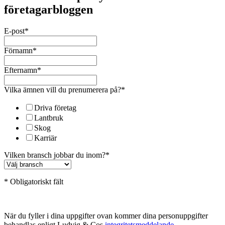
företagarbloggen
E-post
*
Förnamn
*
Efternamn
*
Vilka ämnen vill du prenumerera på?
*
Driva företag
Lantbruk
Skog
Karriär
Vilken bransch jobbar du inom?
*
* Obligatoriskt fält
När du fyller i dina uppgifter ovan kommer dina personuppgifter
behandlas enligt Ludvig & Cos
integritetsmeddelande
.