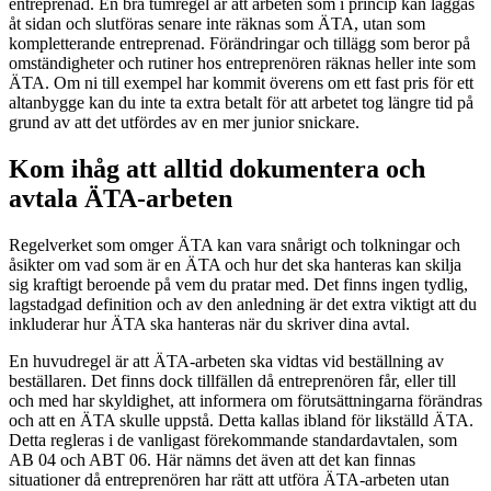
entreprenad. En bra tumregel är att arbeten som i princip kan läggas
åt sidan och slutföras senare inte räknas som ÄTA, utan som
kompletterande entreprenad. Förändringar och tillägg som beror på
omständigheter och rutiner hos entreprenören räknas heller inte som
ÄTA. Om ni till exempel har kommit överens om ett fast pris för ett
altanbygge kan du inte ta extra betalt för att arbetet tog längre tid på
grund av att det utfördes av en mer junior snickare.
Kom ihåg att alltid dokumentera och
avtala ÄTA-arbeten
Regelverket som omger ÄTA kan vara snårigt och tolkningar och
åsikter om vad som är en ÄTA och hur det ska hanteras kan skilja
sig kraftigt beroende på vem du pratar med. Det finns ingen tydlig,
lagstadgad definition och av den anledning är det extra viktigt att du
inkluderar hur ÄTA ska hanteras när du skriver dina avtal.
En huvudregel är att ÄTA-arbeten ska vidtas vid beställning av
beställaren. Det finns dock tillfällen då entreprenören får, eller till
och med har skyldighet, att informera om förutsättningarna förändras
och att en ÄTA skulle uppstå. Detta kallas ibland för likställd ÄTA.
Detta regleras i de vanligast förekommande standardavtalen, som
AB 04 och ABT 06. Här nämns det även att det kan finnas
situationer då entreprenören har rätt att utföra ÄTA-arbeten utan