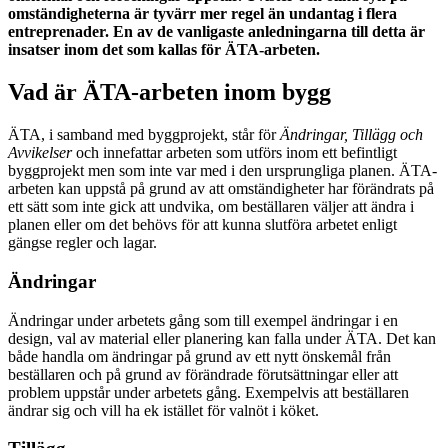
omständigheterna är tyvärr mer regel än undantag i flera
entreprenader. En av de vanligaste anledningarna till detta är
insatser inom det som kallas för ÄTA-arbeten.
Vad är ÄTA-arbeten inom bygg
ÄTA, i samband med byggprojekt, står för
Ändringar, Tillägg och
Avvikelser
och innefattar arbeten som utförs inom ett befintligt
byggprojekt men som inte var med i den ursprungliga planen. ÄTA-
arbeten kan uppstå på grund av att omständigheter har förändrats på
ett sätt som inte gick att undvika, om beställaren väljer att ändra i
planen eller om det behövs för att kunna slutföra arbetet enligt
gängse regler och lagar.
Ändringar
Ändringar under arbetets gång som till exempel ändringar i en
design, val av material eller planering kan falla under ÄTA. Det kan
både handla om ändringar på grund av ett nytt önskemål från
beställaren och på grund av förändrade förutsättningar eller att
problem uppstår under arbetets gång. Exempelvis att beställaren
ändrar sig och vill ha ek istället för valnöt i köket.