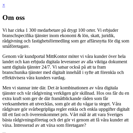
×
Om oss
Vi har cirka 1 300 medarbetare på drygt 100 orter. Vi erbjuder
branschspecifika tjänster inom ekonomi & lön, skatt, juridik,
rådgivning och fastighetsförmedling som ger affärsnytta för dig som
småföretagare.
Genom vår kundportal MittKontor möter vi våra kunder över hela
landet och kan erbjuda digitala leveranser av alla viktiga dokument
samt digitala tjänster 24/7. Vi satsar också på att ta fram
branschunika tjänster med digitalt innehåll i syfte att förenkla och
effektivisera våra kunders vardag.
Men vi stannar inte där. Det är kombinationen av våra digitala
tjänster och vår rådgivning verkligen gör skillnad. Hos oss får du en
extra kraft som ger de där framåtblickande råden som får
verksamheten att utvecklas, som gör att du vågar ta steget. Våra
rådgivare gör svårbegripliga regler enkla och enkla uppgifter digitalt
till ett fast och överenskommet pris. Vårt mål är att vara Sveriges
bästa rådgivningsföretag och det gör vi genom att få våra kunder att
växa. Intresserad av att växa som företagare?