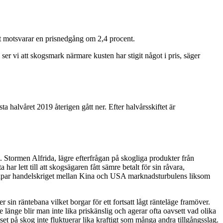
ket motsvarar en prisnedgång om 2,4 procent.
n ser vi att skogsmark närmare kusten har stigit något i pris, säger
ta halvåret 2019 återigen gått ner. Efter halvårsskiftet är
. Stormen Alfrida, lägre efterfrågan på skogliga produkter från
 lett till att skogsägaren fått sämre betalt för sin råvara,
ll skapar handelskriget mellan Kina och USA marknadsturbulens liksom
r sin räntebana vilket borgar för ett fortsatt lågt ränteläge framöver.
änge blir man inte lika priskänslig och agerar ofta oavsett vad olika
priset på skog inte fluktuerar lika kraftigt som många andra tillgångsslag.