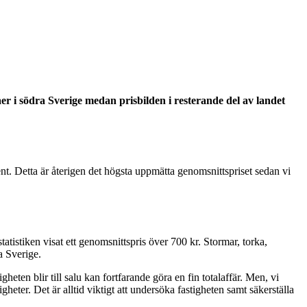
våer i södra Sverige medan prisbilden i resterande del av landet
t. Detta är återigen det högsta uppmätta genomsnittspriset sedan vi
atistiken visat ett genomsnittspris över 700 kr. Stormar, torka,
a Sverige.
heten blir till salu kan fortfarande göra en fin totalaffär. Men, vi
eter. Det är alltid viktigt att undersöka fastigheten samt säkerställa