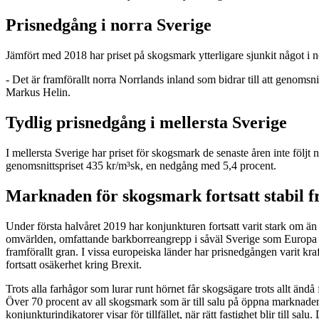
Prisnedgång i norra Sverige
Jämfört med 2018 har priset på skogsmark ytterligare sjunkit något i n
- Det är framförallt norra Norrlands inland som bidrar till att genomsnit
Markus Helin.
Tydlig prisnedgång i mellersta Sverige
I mellersta Sverige har priset för skogsmark de senaste åren inte följt 
genomsnittspriset 435 kr/m³sk, en nedgång med 5,4 procent.
Marknaden för skogsmark fortsatt stabil 
Under första halvåret 2019 har konjunkturen fortsatt varit stark om än
omvärlden, omfattande barkborreangrepp i såväl Sverige som Europa samt
framförallt gran. I vissa europeiska länder har prisnedgången varit kr
fortsatt osäkerhet kring Brexit.
Trots alla farhågor som lurar runt hörnet får skogsägare trots allt ändå 
Över 70 procent av all skogsmark som är till salu på öppna marknaden 
konjunkturindikatorer visar för tillfället, när rätt fastighet blir till s