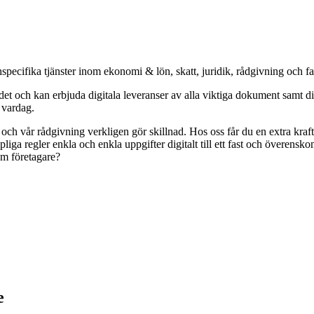
specifika tjänster inom ekonomi & lön, skatt, juridik, rådgivning och f
och kan erbjuda digitala leveranser av alla viktiga dokument samt digit
s vardag.
r och vår rådgivning verkligen gör skillnad. Hos oss får du en extra kr
pliga regler enkla och enkla uppgifter digitalt till ett fast och överens
om företagare?
e