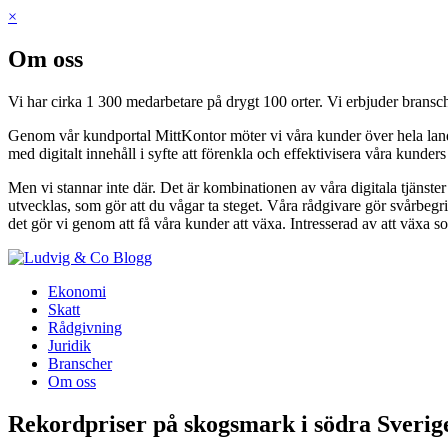
×
Om oss
Vi har cirka 1 300 medarbetare på drygt 100 orter. Vi erbjuder bransch
Genom vår kundportal MittKontor möter vi våra kunder över hela landet 
med digitalt innehåll i syfte att förenkla och effektivisera våra kunder
Men vi stannar inte där. Det är kombinationen av våra digitala tjänste
utvecklas, som gör att du vågar ta steget. Våra rådgivare gör svårbegri
det gör vi genom att få våra kunder att växa. Intresserad av att växa s
Blogg
Ekonomi
Skatt
Rådgivning
Juridik
Branscher
Om oss
Rekordpriser på skogsmark i södra Sverig