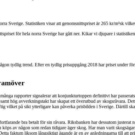
orra Sverige. Statistiken visar att genomsnittspriset är 265 kr/m³sk vil
tspriset för hela norra Sverige har gått ner. Kikar vi djupare i statistike
någon tydlig trend. Efter en tydlig prisuppgång 2018 har priset under förs
framöver
 många rapporter signalerar att konjunkturtoppen definitivt har passerats
 hög avverkningstakt har skapat ett överutbud av skogsråvara. Detta har
aftig vilket på sikt ytterligare kan påverka prisbilden i Sverige. Därti
fortfarande bra betalt för sin råvara. Riksbanken har dessutom justerat ne
köps av någon som redan tidigare äger skog. Har man varit skogsägare l
alu. Detta faktum liksom långsiktigt ägande är en av anledningarna till att 