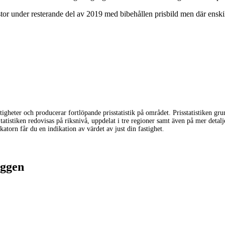
tor under resterande del av 2019 med bibehållen prisbild men där enskil
igheter och producerar fortlöpande prisstatistik på området. Prisstatistiken gr
tatistiken redovisas på riksnivå, uppdelat i tre regioner samt även på mer detalj
torn får du en indikation av värdet av just din fastighet
.
oggen