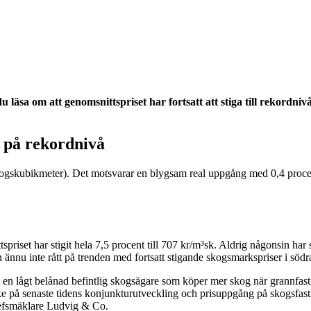
u läsa om att genomsnittspriset har fortsatt att stiga till rekordni
t på rekordnivå
skogskubikmeter). Det motsvarar en blygsam real uppgång med 0,4 procen
riset har stigit hela 7,5 procent till 707 kr/m³sk. Aldrig någonsin har st
 ännu inte rått på trenden med fortsatt stigande skogsmarkspriser i södr
ch en lågt belånad befintlig skogsägare som köper mer skog när grannfastig
e på senaste tidens konjunkturutveckling och prisuppgång på skogsfastigh
Chefsmäklare Ludvig & Co.