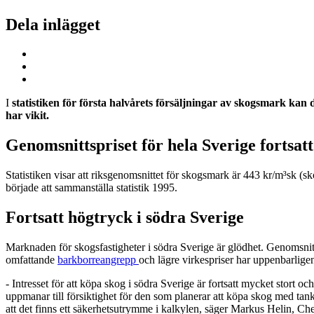
Dela inlägget
I
statistiken för första halvårets försäljningar av skogsmark kan d
har vikit.
Genomsnittspriset för hela Sverige fortsat
Statistiken visar att riksgenomsnittet för skogsmark är 443 kr/m³sk (
började att sammanställa statistik 1995.
Fortsatt högtryck i södra Sverige
Marknaden för skogsfastigheter i södra Sverige är glödhet. Genomsnittsp
omfattande
barkborreangrepp
och lägre virkespriser har uppenbarligen
- Intresset för att köpa skog i södra Sverige är fortsatt mycket stort o
uppmanar till försiktighet för den som planerar att köpa skog med tank
att det finns ett säkerhetsutrymme i kalkylen, säger Markus Helin, 