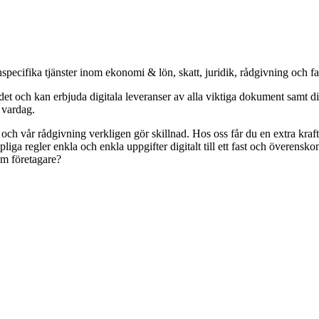
specifika tjänster inom ekonomi & lön, skatt, juridik, rådgivning och f
och kan erbjuda digitala leveranser av alla viktiga dokument samt digit
s vardag.
r och vår rådgivning verkligen gör skillnad. Hos oss får du en extra kr
pliga regler enkla och enkla uppgifter digitalt till ett fast och överens
om företagare?